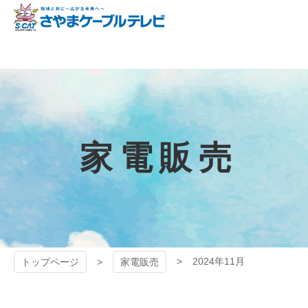
コ
ン
テ
狭山ケーブル
ン
ツ
テレビ
本
文
へ
ス
キ
家電販売
ッ
プ
2024年11月
トップページ
家電販売