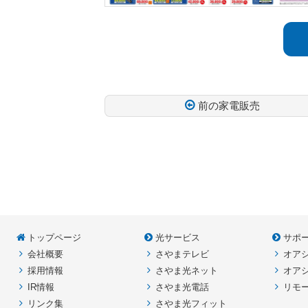
前の家電販売
コ
ペ
ン
ー
テ
ジ
ン
の
ツ
先
本
頭
トップページ
光サービス
サポ
文
へ
会社概要
さやまテレビ
オア
の
戻
採用情報
さやま光ネット
オア
先
る
IR情報
さやま光電話
リモ
頭
リンク集
さやま光フィット
へ