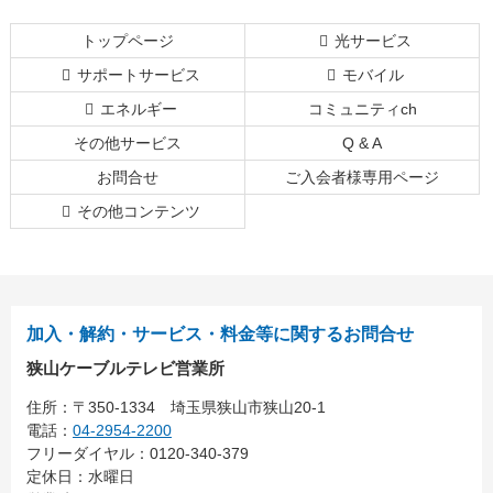
ン
ー
テ
ジ
トップページ
光サービス
ン
の
サポートサービス
モバイル
ツ
先
本
頭
エネルギー
コミュニティch
文
へ
その他サービス
Q & A
の
戻
先
る
お問合せ
ご入会者様専用ページ
頭
その他コンテンツ
へ
戻
る
加入・解約・サービス・料金等に関するお問合せ
狭山ケーブルテレビ営業所
住所：
〒350-1334
埼玉県狭山市狭山20-1
電話：
04-2954-2200
フリーダイヤル：0120-340-379
定休日：水曜日