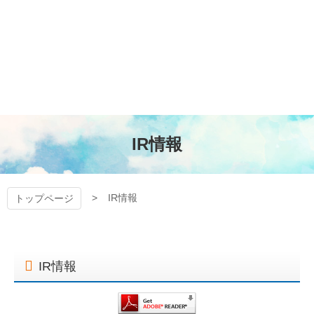
コ
ン
テ
ン
狭山ケーブルテレビ
ツ
本
文
へ
ス
キ
IR情報
ッ
プ
IR情報
トップページ
IR情報