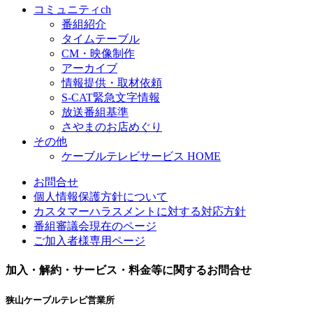
コミュニティch
番組紹介
タイムテーブル
CM・映像制作
アーカイブ
情報提供・取材依頼
S-CAT緊急文字情報
放送番組基準
さやまのお店めぐり
その他
ケーブルテレビサービス HOME
お問合せ
個人情報保護方針について
カスタマーハラスメントに対する対応方針
番組審議会
現在のページ
ご加入者様専用ページ
加入・解約・サービス・料金等に関するお問合せ
狭山ケーブルテレビ営業所