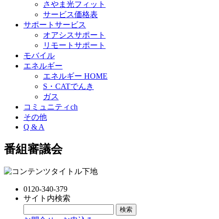
さやま光フィット
サービス価格表
サポートサービス
オアシスサポート
リモートサポート
モバイル
エネルギー
エネルギー HOME
S・CATでんき
ガス
コミュニティch
その他
Q & A
番組審議会
0120-340-379
サイト内検索