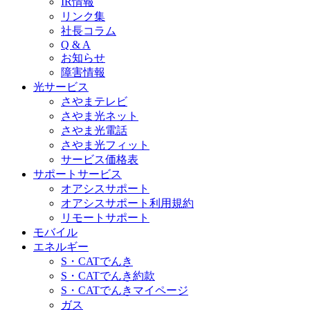
IR情報
リンク集
社長コラム
Q & A
お知らせ
障害情報
光サービス
さやまテレビ
さやま光ネット
さやま光電話
さやま光フィット
サービス価格表
サポートサービス
オアシスサポート
オアシスサポート利用規約
リモートサポート
モバイル
エネルギー
S・CATでんき
S・CATでんき約款
S・CATでんきマイページ
ガス