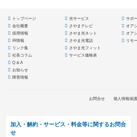
ン
の
ツ
先
本
頭
トップページ
光サービス
サポ
文
へ
会社概要
さやまテレビ
オア
の
戻
先
る
採用情報
さやま光ネット
オア
頭
IR情報
さやま光電話
リモ
へ
リンク集
さやま光フィット
戻
社長コラム
サービス価格表
る
Q & A
お知らせ
障害情報
お問合せ
個人情報保
加入・解約・サービス・料金等に関するお問合
せ