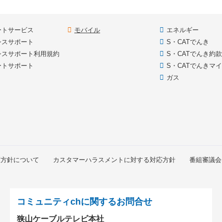
現在のページ
ートサービス
モバイル
エネルギー
シスサポート
S・CATでんき
シスサポート利用規約
S・CATでんき約
ートサポート
S・CATでんきマ
ガス
護方針について
カスタマーハラスメントに対する対応方針
番組審議会
コミュニティchに関するお問合せ
狭山ケーブルテレビ本社