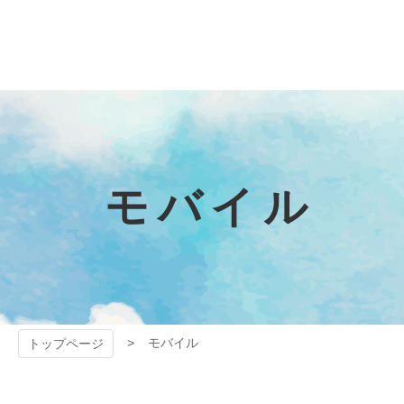
コ
ン
テ
狭山ケーブル
ン
ツ
テレビ
本
文
へ
ス
キ
モバイル
ッ
プ
モバイル
トップページ