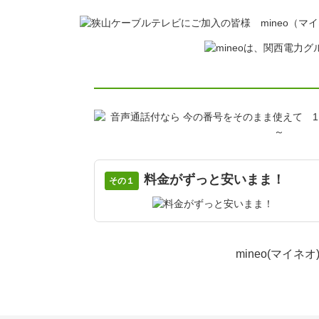
料金がずっと安いまま！
その１
mineo(マイネ