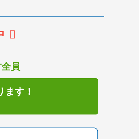
中
方全員
ります！