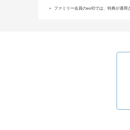
ファミリー会員のeoIDでは、特典が適用
コ
ペ
ン
ー
テ
ジ