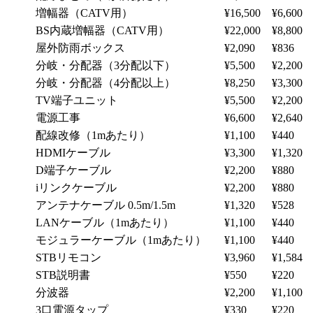
増幅器（CATV用）
¥16,500
¥6,600
BS内蔵増幅器（CATV用）
¥22,000
¥8,800
屋外防雨ボックス
¥2,090
¥836
分岐・分配器（3分配以下）
¥5,500
¥2,200
分岐・分配器（4分配以上）
¥8,250
¥3,300
TV端子ユニット
¥5,500
¥2,200
電源工事
¥6,600
¥2,640
配線改修（1mあたり）
¥1,100
¥440
HDMIケーブル
¥3,300
¥1,320
D端子ケーブル
¥2,200
¥880
iリンクケーブル
¥2,200
¥880
アンテナケーブル 0.5m/1.5m
¥1,320
¥528
LANケーブル（1mあたり）
¥1,100
¥440
モジュラーケーブル（1mあたり）
¥1,100
¥440
STBリモコン
¥3,960
¥1,584
STB説明書
¥550
¥220
分波器
¥2,200
¥1,100
3口電源タップ
¥330
¥220