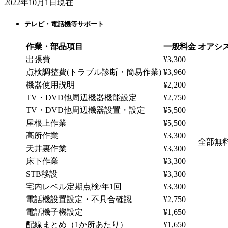
2022年10月1日現在
テレビ・電話機等サポート
作業・部品項目
一般料金
オアシ
出張費
¥3,300
点検調整費
(トラブル診断・簡易作業)
¥3,960
機器使用説明
¥2,200
TV・DVD他周辺機器機能設定
¥2,750
TV・DVD他周辺機器設置・設定
¥5,500
屋根上作業
¥5,500
高所作業
¥3,300
全部無
天井裏作業
¥3,300
床下作業
¥3,300
STB移設
¥3,300
宅内レベル定期点検/年1回
¥3,300
電話機設置設定・不具合確認
¥2,750
電話機子機設定
¥1,650
配線まとめ（1か所あたり）
¥1,650