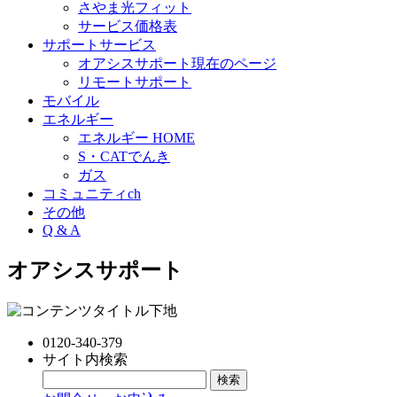
さやま光フィット
サービス価格表
サポートサービス
オアシスサポート
現在のページ
リモートサポート
モバイル
エネルギー
エネルギー HOME
S・CATでんき
ガス
コミュニティch
その他
Q & A
オアシスサポート
0120-340-379
サイト内検索