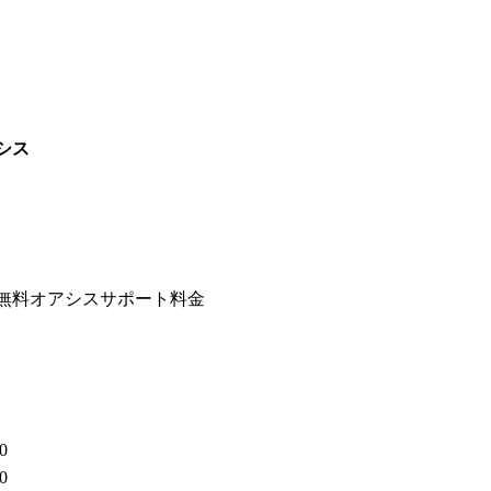
シス
無料
オアシス
サポート
料金
0
0