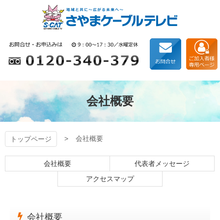
コ
ン
テ
ン
狭山ケーブルテレビ
ツ
本
文
へ
ス
キ
会社概要
ッ
プ
会社概要
トップページ
会社概要
代表者メッセージ
アクセスマップ
会社概要