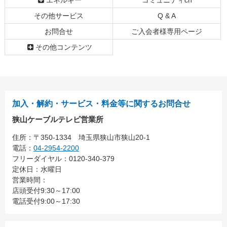
エネルギー
コミュニティch
文
へ
その他サービス
Q & A
の
戻
先
る
お問合せ
ご入会者様専用ページ
頭
その他コンテンツ
へ
戻
る
加入・解約・サービス・料金等に関するお問合せ
狭山ケーブルテレビ営業所
住所：
〒350-1334
埼玉県狭山市狭山20-1
電話：
04-2954-2200
フリーダイヤル：0120-340-379
定休日：水曜日
営業時間：
店頭受付9:30～17:00
電話受付9:00～17:30