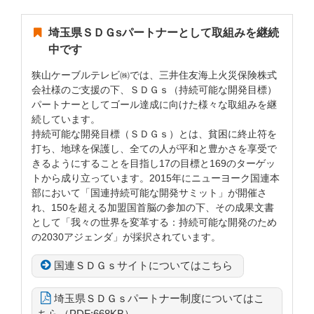
埼玉県ＳＤＧsパートナーとして取組みを継続
中です
狭山ケーブルテレビ㈱では、三井住友海上火災保険株式
会社様のご支援の下、ＳＤＧｓ（持続可能な開発目標）
パートナーとしてゴール達成に向けた様々な取組みを継
続しています。
持続可能な開発目標（ＳＤＧｓ）とは、貧困に終止符を
打ち、地球を保護し、全ての人が平和と豊かさを享受で
きるようにすることを目指し17の目標と169のターゲッ
トから成り立っています。2015年にニューヨーク国連本
部において「国連持続可能な開発サミット」が開催さ
れ、150を超える加盟国首脳の参加の下、その成果文書
として「我々の世界を変革する：持続可能な開発のため
の2030アジェンダ」が採択されています。
国連ＳＤＧｓサイトについてはこちら
埼玉県ＳＤＧｓパートナー制度についてはこ
ちら（PDF:668KB）