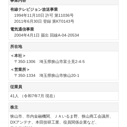
事業内容
有線テレビジョン放送事業
1994年11月10日 許可 第11036号
2011年6月30日 登録 第KT0143号
電気通信事業
2004年4月1日 届出 回線A-04-20534
所在地
＜本社＞
〒350-1306 埼玉県狭山市富士見2-4-5
＜営業所＞
〒350-1334 埼玉県狭山市狭山20-1
従業員
41人
（令和7年7月 現在）
株主
狭山市、
市内金融機関、
ＪＡいるま野、
狭山商工会議所、
DXアンテナ、
本田技研工業、
役員関係企業など、