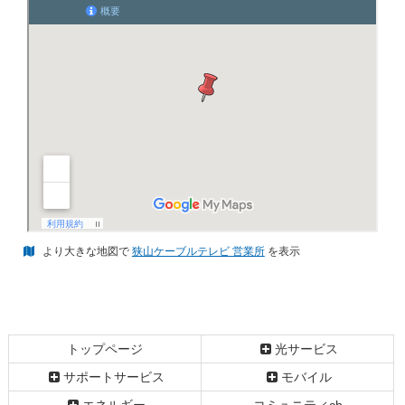
より大きな地図で
狭山ケーブルテレビ 営業所
を表示
コ
ペ
ン
ー
テ
ジ
トップページ
光サービス
ン
の
サポートサービス
モバイル
ツ
先
本
頭