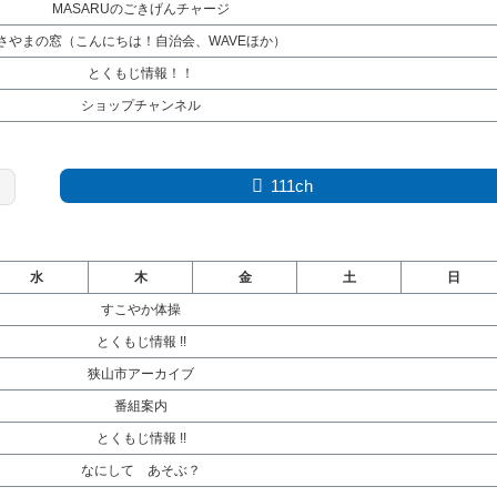
MASARUのごきげんチャージ
さやまの窓（こんにちは！自治会、WAVEほか）
とくもじ情報！！
ショップチャンネル
111ch
水
木
金
土
日
すこやか体操
とくもじ情報 !!
狭山市アーカイブ
番組案内
とくもじ情報 !!
なにして あそぶ？