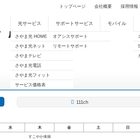
トップページ
会社概要
採用情報
光サービス
サポートサービス
モバイル
ブル
さやま光 HOME
オアシスサポート
さやま光ネット
リモートサポート
さやまテレビ
さやま光電話
さやま光フィット
サービス価格表
111ch
水
木
金
土
日
すこやか体操