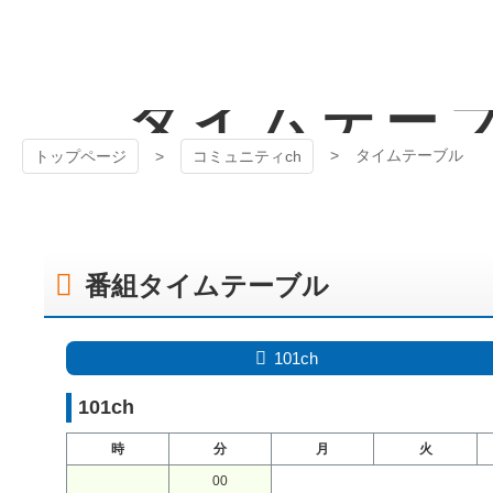
コ
ン
テ
狭山ケーブル
ン
タイムテー
ツ
テレビ
本
文
タイムテーブル
トップページ
コミュニティch
へ
ス
キ
ッ
プ
番組タイムテーブル
101ch
101ch
時
分
月
火
00