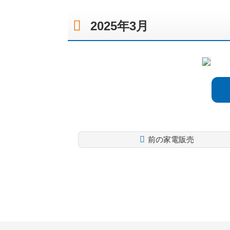
2025年3月
前の家電販売
コ
ペ
ン
ー
テ
ジ
ン
の
ツ
先