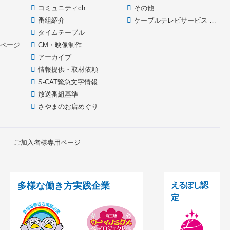
コミュニティch
その他
番組紹介
ケーブルテレビサービス HOME
款
タイムテーブル
イページ
CM・映像制作
アーカイブ
情報提供・取材依頼
S-CAT緊急文字情報
放送番組基準
さやまのお店めぐり
ご加入者様専用ページ
多様な働き方実践企業
えるぼし認
定