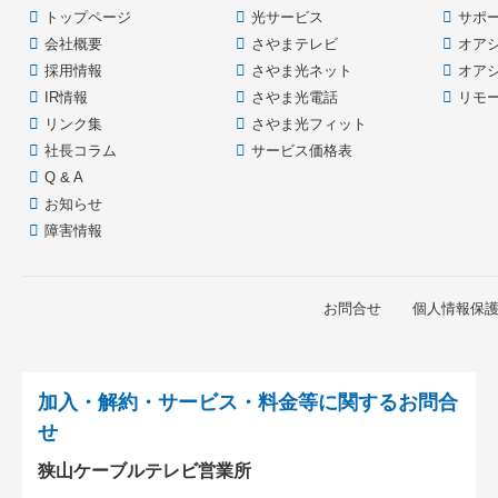
本
頭
トップページ
光サービス
サポ
文
へ
会社概要
さやまテレビ
オア
の
戻
採用情報
さやま光ネット
オア
先
る
IR情報
さやま光電話
リモ
頭
リンク集
さやま光フィット
へ
社長コラム
サービス価格表
戻
Q & A
る
お知らせ
障害情報
お問合せ
個人情報保
加入・解約・サービス・料金等に関するお問合
せ
狭山ケーブルテレビ営業所