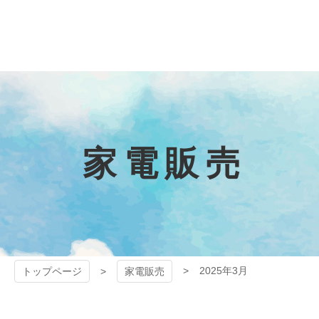
コ
ン
テ
狭山ケーブル
ン
ツ
テレビ
本
文
へ
ス
キ
家電販売
ッ
プ
2025年3月
トップページ
家電販売