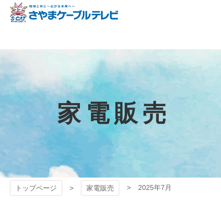
コ
ン
テ
狭山ケーブル
ン
ツ
テレビ
本
文
へ
ス
キ
家電販売
ッ
プ
2025年7月
トップページ
家電販売