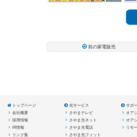
前の家電販売
コ
ペ
ン
ー
テ
ジ
ン
の
ツ
先
本
頭
トップページ
光サービス
サポ
文
へ
会社概要
さやまテレビ
オア
の
戻
採用情報
さやま光ネット
オア
先
る
IR情報
さやま光電話
リモ
頭
リンク集
さやま光フィット
へ