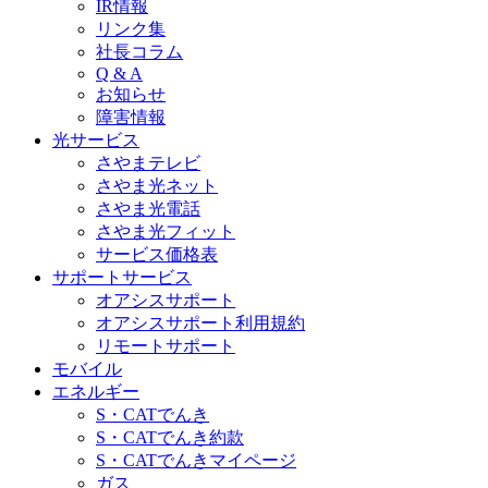
IR情報
リンク集
社長コラム
Q & A
お知らせ
障害情報
光サービス
さやまテレビ
さやま光ネット
さやま光電話
さやま光フィット
サービス価格表
サポートサービス
オアシスサポート
オアシスサポート利用規約
リモートサポート
モバイル
エネルギー
S・CATでんき
S・CATでんき約款
S・CATでんきマイページ
ガス