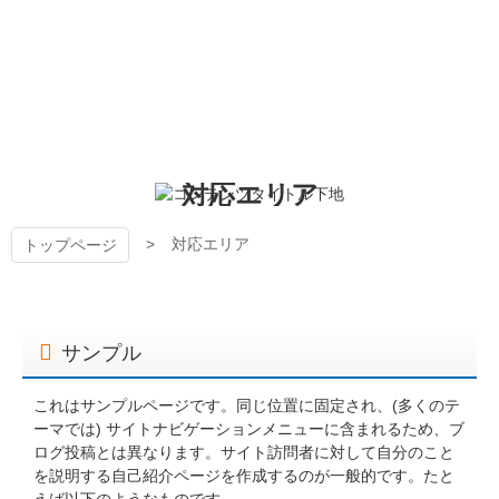
コ
ン
テ
ン
狭山ケーブルテレビ
ツ
本
文
へ
対応エリア
ス
キ
ッ
対応エリア
トップページ
プ
サンプル
これはサンプルページです。同じ位置に固定され、(多くのテ
ーマでは) サイトナビゲーションメニューに含まれるため、ブ
ログ投稿とは異なります。サイト訪問者に対して自分のこと
を説明する自己紹介ページを作成するのが一般的です。たと