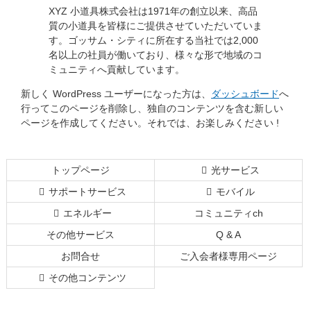
XYZ 小道具株式会社は1971年の創立以来、高品
質の小道具を皆様にご提供させていただいていま
す。ゴッサム・シティに所在する当社では2,000
名以上の社員が働いており、様々な形で地域のコ
ミュニティへ貢献しています。
新しく WordPress ユーザーになった方は、
ダッシュボード
へ
行ってこのページを削除し、独自のコンテンツを含む新しい
ページを作成してください。それでは、お楽しみください !
コ
ペ
ン
ー
テ
ジ
トップページ
光サービス
ン
の
サポートサービス
モバイル
ツ
先
本
頭
エネルギー
コミュニティch
文
へ
その他サービス
Q & A
の
戻
先
る
お問合せ
ご入会者様専用ページ
頭
その他コンテンツ
へ
戻