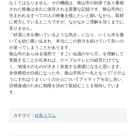
なくてはなりません。その機能は、狭山市の財産であり蓄積
された映像は永久に保存される貴重な記録です。狭山市内に
住まわれるすべての人の映像を残したいと願いながら、取材
に努力しているところですが、なかなかご理解を頂くまでに
至りません。
「砂漠に水を撒いているような気分」になり、いくら水を撒
いても砂に吸い込まれ、本当にこの努力を続けていて良いの
か迷ってしまうことがあります。
狭山市のあらゆる場所で「すごい会議のやり方」を理解して
実践することが出来れば、ケーブルテレビの経営だけでな
く、地域そのものが大きく前進する基礎になると思います。
合併構想が白紙になった今、狭山市民が一丸となって｢どのよ
うにすればうまくいくのか｣についてアイディアを出し合い、
目標達成のために期限を決めて取組むことを期待していま
す。
カテゴリ：
社長コラム