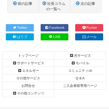
前の記事
社長コラム
次の記事
の一覧へ
コ
ペ
ン
ー
テ
ジ
Twitter
Facebook
Pocket
ン
の
ツ
先
はてブ
LINE
メール
本
頭
文
へ
の
戻
トップページ
光サービス
先
る
頭
サポートサービス
モバイル
へ
エネルギー
コミュニティch
戻
る
その他サービス
Q & A
お問合せ
ご入会者様専用ページ
その他コンテンツ