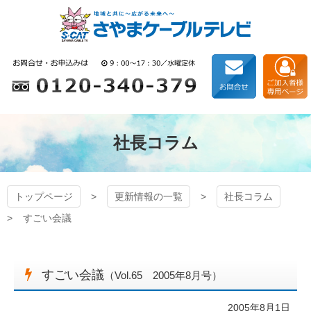
コ
ン
テ
ン
狭山ケーブルテレビ
ツ
本
文
へ
ス
キ
社長コラム
ッ
プ
トップページ
更新情報の一覧
社長コラム
すごい会議
すごい会議
（Vol.65 2005年8月号）
2005年8月1日