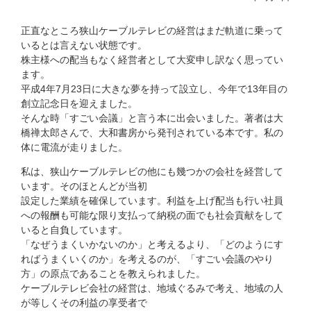
正直なところ狭山ケーブルテレビの経営はまだ軌道に乗って
いるとは言えない状態です。
株主様への配当もなく経営者として大変申し訳なく思ってい
ます。
平成4年7月23日に大きな夢を持って設立し、今年で13年目の
創立記念日を迎えました。
そんな時「すごい会議」と言う本に出会いました。著者は大
橋禅太郎さんで、大和書房から発刊されている本です。私の
体に電流が走りました。
私は、狭山ケーブルテレビの他にも幾つかの会社を経営して
います。そのほとんどが当初
設定した業績を確保しています。利益を上げ配当も行い社員
への報酬も可能な限り支払って納税の面でも社会貢献をして
いると自負しています。
「なぜうまくいかないのか」と考えるより、「どのようにす
ればうまくいくのか」を考えるのが、「すごい会議のやり
方」の原点であることを教えられました。
ケーブルテレビ会社の経営は、地域ぐるみで考え、地域の人
が等しくその利益の享受者で