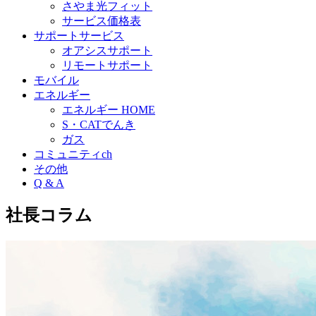
さやま光フィット
サービス価格表
サポートサービス
オアシスサポート
リモートサポート
モバイル
エネルギー
エネルギー HOME
S・CATでんき
ガス
コミュニティch
その他
Q & A
社長コラム