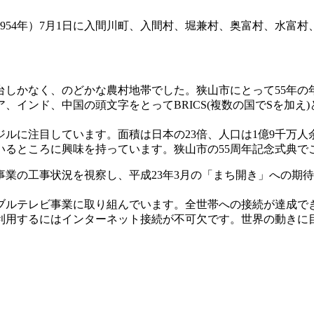
1954年）7月1日に入間川町、入間村、堀兼村、奥富村、水富
台しかなく、のどかな農村地帯でした。狭山市にとって55年の
、インド、中国の頭文字をとってBRICS(複数の国でSを加え
ジルに注目しています。面積は日本の23倍、人口は1億9千万人
いるところに興味を持っています。狭山市の55周年記念式典で
業の工事状況を視察し、平成23年3月の「まち開き」への期
。
ブルテレビ事業に取り組んでいます。全世帯への接続が達成で
利用するにはインターネット接続が不可欠です。世界の動きに