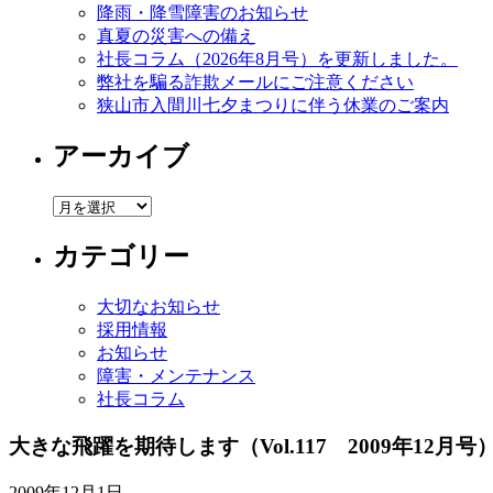
降雨・降雪障害のお知らせ
真夏の災害への備え
社長コラム（2026年8月号）を更新しました。
弊社を騙る詐欺メールにご注意ください
狭山市入間川七夕まつりに伴う休業のご案内
アーカイブ
ア
ー
カテゴリー
カ
イ
ブ
大切なお知らせ
採用情報
お知らせ
障害・メンテナンス
社長コラム
大きな飛躍を期待します
（Vol.117 2009年12月号
2009年12月1日