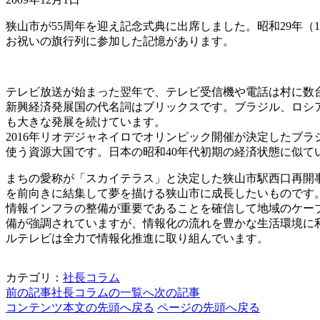
狭山市が55周年を迎え記念式典に出席しました。昭和29年（
お祝いの旗行列に参加した記憶があります。
テレビ放送が始まった翌年で、テレビ受信機や電話は村に数
新興経済発展国の代名詞はブリックスです。ブラジル、ロシア
も大きな発展を続けています。
2016年リオデジャネイロでオリンピック開催が決定したブラ
使う資源大国です。日本の昭和40年代初期の経済状態に似て
まちの愛称が「スカイテラス」と決定した狭山市駅西口再開事
を前向きに結集して夢を描ける狭山市に成長したいものです
情報インフラの整備が重要であることを確信して地域のケー
備が強調されていますが、情報化の流れを豊かな生活環境に
ルテレビは全力で情報化推進に取り組んでいます。
カテゴリ：
社長コラム
前の記事
社長コラムの一覧へ
次の記事
コンテンツ本文の先頭へ戻る
ページの先頭へ戻る