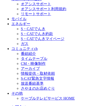
オアシスサポート
オアシスサポート利用規約
リモートサポート
モバイル
エネルギー
S・CATでんき
S・CATでんき約款
S・CATでんきマイページ
ガス
コミュニティch
番組紹介
タイムテーブル
CM・映像制作
アーカイブ
情報提供・取材依頼
S-CAT緊急文字情報
放送番組基準
さやまのお店めぐり
その他
ケーブルテレビサービス HOME