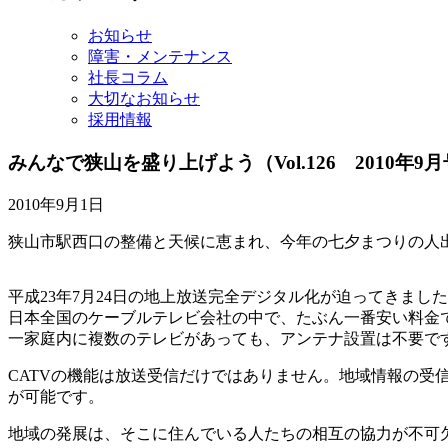
イ
ブ
お知らせ
障害・メンテナンス
社長コラム
大切なお知らせ
採用情報
みんなで狭山を盛り上げよう
（Vol.126 2010年9
2010年9月1日
狭山市駅西口の整備と天候に恵まれ、今年の七夕まつりの人
平成23年7月24日の地上放送完全デジタル化が迫ってきま
日本全国のケーブルテレビ会社の中で、たぶん一番安い料金で地
一家庭内に複数のテレビがあっても、アンテナ設置は不要です
CATVの機能は放送受信だけではありません。地域情報の
が可能です。
地域の発展は、そこに住んでいる人たちの相互の協力が不可