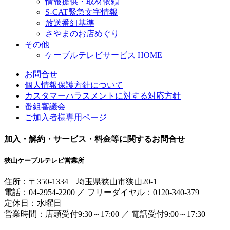
情報提供・取材依頼
S-CAT緊急文字情報
放送番組基準
さやまのお店めぐり
その他
ケーブルテレビサービス HOME
お問合せ
個人情報保護方針について
カスタマーハラスメントに対する対応方針
番組審議会
ご加入者様専用ページ
加入・解約・サービス・料金等に関するお問合せ
狭山ケーブルテレビ営業所
住所：
〒350-1334
埼玉県狭山市狭山20-1
電話：
04-2954-2200
／
フリーダイヤル：0120-340-379
定休日：水曜日
営業時間：
店頭受付9:30～17:00
／
電話受付9:00～17:30