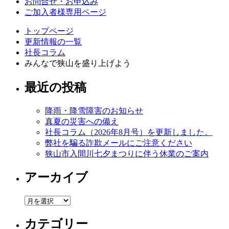
お問合せ・お申込み
ご加入者様専用ページ
トップページ
更新情報の一覧
社長コラム
みんなで狭山を盛り上げよう
最近の投稿
降雨・降雪障害のお知らせ
真夏の災害への備え
社長コラム（2026年8月号）を更新しました。
弊社を騙る詐欺メールにご注意ください
狭山市入間川七夕まつりに伴う休業のご案内
アーカイブ
ア
ー
カテゴリー
カ