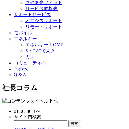
さやま光フィット
サービス価格表
サポートサービス
オアシスサポート
リモートサポート
モバイル
エネルギー
エネルギー HOME
S・CATでんき
ガス
コミュニティch
その他
Q & A
社長コラム
0120-340-379
サイト内検索