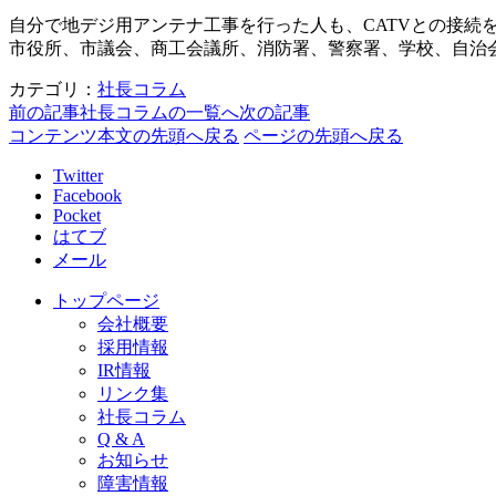
自分で地デジ用アンテナ工事を行った人も、CATVとの接続
市役所、市議会、商工会議所、消防署、警察署、学校、自治会
カテゴリ：
社長コラム
前の記事
社長コラムの一覧へ
次の記事
コンテンツ本文の先頭へ戻る
ページの先頭へ戻る
Twitter
Facebook
Pocket
はてブ
メール
トップページ
会社概要
採用情報
IR情報
リンク集
社長コラム
Q & A
お知らせ
障害情報