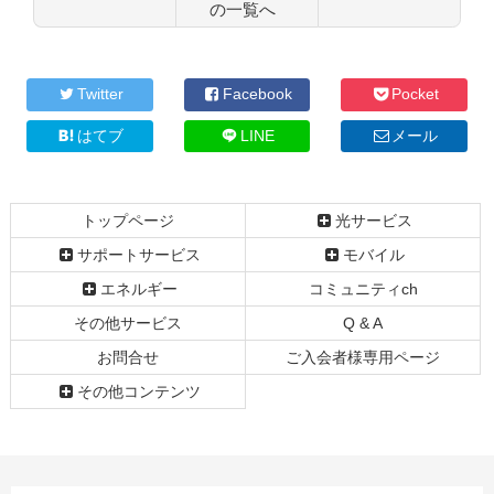
の一覧へ
コ
ペ
ン
ー
テ
ジ
Twitter
Facebook
Pocket
ン
の
ツ
先
はてブ
LINE
メール
本
頭
文
へ
の
戻
トップページ
光サービス
先
る
頭
サポートサービス
モバイル
へ
エネルギー
コミュニティch
戻
る
その他サービス
Q & A
お問合せ
ご入会者様専用ページ
その他コンテンツ