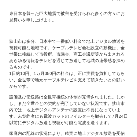
東日本を襲った巨大地震で被害を受けられた多くの方々にお
見舞いを申し上げます。
狭山市は多分、日本中で一番低い料金で地上デジタル放送を
視聴可能な地域です。ケーブルテレビ会社設立の動機は、全
世帯に接続して市役所、市議会、商工会議所等から出される
あらゆる情報をテレビを通じて放送して地域の連帯感を深め
るものです。
1日約10円、1カ月350円の料金は、正に実費を負担してもら
い、全世帯で地元ケーブルテレビを支えて頂きたいとの願い
からです。
設備及び伝送路は全世帯接続の体制が完備されました。しか
し、まだ全世帯との契約が完了していない状況です。狭山市
内では、地上デジタルアンテナの設置は不要になっていま
す。未契約者にも電波カットのフイルターを撤去して7月24日
以前にデジタル放送も視聴が可能な電波を送ります。
家庭内の配線の状況により、確実に地上デジタル放送を受信