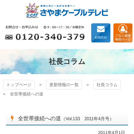
コ
ン
テ
ン
狭山ケーブルテレビ
ツ
本
文
へ
ス
キ
社長コラム
ッ
プ
トップページ
更新情報の一覧
社長コラム
全世帯接続への道
全世帯接続への道
（Vol.133 2011年4月号）
2011年4月1日