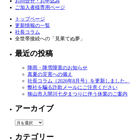
お問合せ・お申込み
ご加入者様専用ページ
トップページ
更新情報の一覧
社長コラム
全世帯接続への「見果てぬ夢」
最近の投稿
降雨・降雪障害のお知らせ
真夏の災害への備え
社長コラム（2026年8月号）を更新しました。
弊社を騙る詐欺メールにご注意ください
狭山市入間川七夕まつりに伴う休業のご案内
アーカイブ
ア
ー
カテゴリー
カ