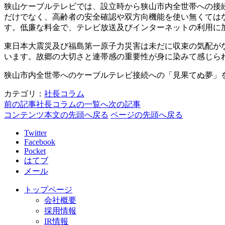
狭山ケーブルテレビでは、設立時から狭山市内全世帯への接
だけでなく、高齢者の安全確認や双方向機能を使い無くては
す。低廉な料金で、テレビ放送及びインターネットの利用に加
東日本大震災及び福島第一原子力災害は未だに収束の気配がな
います。故郷の大切さと連帯感の重要性が身に染みて感じら
狭山市内全世帯へのケーブルテレビ接続への「見果てぬ夢」
カテゴリ：
社長コラム
前の記事
社長コラムの一覧へ
次の記事
コンテンツ本文の先頭へ戻る
ページの先頭へ戻る
Twitter
Facebook
Pocket
はてブ
メール
トップページ
会社概要
採用情報
IR情報