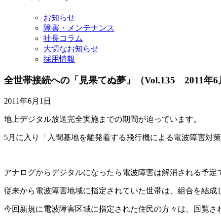
イ
ブ
お知らせ
障害・メンテナンス
社長コラム
大切なお知らせ
採用情報
全世帯接続への「見果てぬ夢」
（Vol.135 2011
2011年6月1日
地上デジタル放送完全実施までの期間が迫っています。
5月に入り「入間基地を離発着する飛行機による電波障害対
アナログからデジタルになったら電波障害は解消される予定
従来から電波障害地域に指定されていた世帯は、組合を結成
今回新規に電波障害区域に指定された住民の方々は、回覧さ