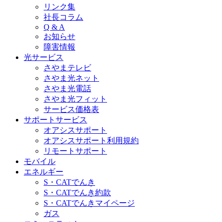
リンク集
社長コラム
Q & A
お知らせ
障害情報
光サービス
さやまテレビ
さやま光ネット
さやま光電話
さやま光フィット
サービス価格表
サポートサービス
オアシスサポート
オアシスサポート利用規約
リモートサポート
モバイル
エネルギー
S・CATでんき
S・CATでんき約款
S・CATでんきマイページ
ガス