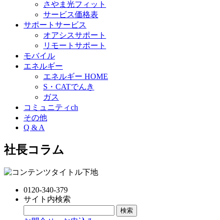
さやま光フィット
サービス価格表
サポートサービス
オアシスサポート
リモートサポート
モバイル
エネルギー
エネルギー HOME
S・CATでんき
ガス
コミュニティch
その他
Q & A
社長コラム
0120-340-379
サイト内検索