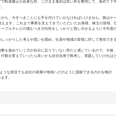
グで軌道修正が必要な所、このまま進めば良い所を整理して、改めて下
す。
がら、今すべきことにも手を付けていかなければいけません。狭山ケ
目を迎えます。これまで事業を支えてきていただいたお客様、株主の皆様、
ケーブルテレビの進むべき方向性をしっかりと指し示せるように今年度
のしっかりした考えや思いを固め、社員や地域の皆様に対して発信でき
物事を進めていく力が自分に足りていない所だと感じているので、今後
う行動を変えていったら良いかも自分自身で熟考し、実践していければ
ような状況でも会社の発展や地域へどのように貢献できるのかを検討
います。