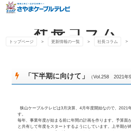
コ
ン
テ
狭山ケーブル
ン
社長コラム
ツ
テレビ
本
文
トップページ
更新情報の一覧
社長コラム
へ
ス
キ
ッ
プ
「下半期に向けて」
（Vol.258 2021
狭山ケーブルテレビは3月決算、4月年度開始なので、2021
す。
毎年、事業年度が始まる前に年間の計画を作ります。予算面
と共有して年度をスタートするようにしています。上半期が