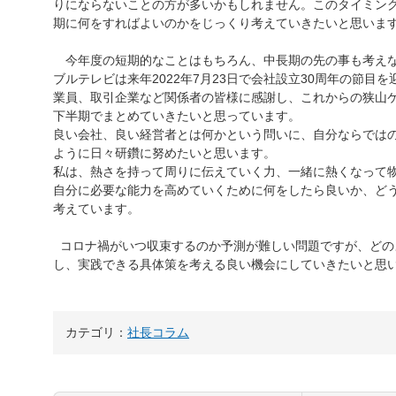
りにならないことの方が多いかもしれません。このタイミン
期に何をすればよいのかをじっくり考えていきたいと思いま
今年度の短期的なことはもちろん、中長期の先の事も考えな
ブルテレビは来年2022年7月23日で会社設立30周年の節
業員、取引企業など関係者の皆様に感謝し、これからの狭山
下半期でまとめていきたいと思っています。
良い会社、良い経営者とは何かという問いに、自分ならでは
ように日々研鑽に努めたいと思います。
私は、熱さを持って周りに伝えていく力、一緒に熱くなって
自分に必要な能力を高めていくために何をしたら良いか、ど
考えています。
コロナ禍がいつ収束するのか予測が難しい問題ですが、どの
し、実践できる具体策を考える良い機会にしていきたいと思
カテゴリ：
社長コラム