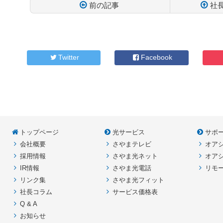
前の記事
社
コ
ペ
ン
ー
テ
ジ
ン
の
Twitter
Facebook
ツ
先
本
頭
文
へ
の
戻
先
る
頭
へ
トップページ
光サービス
サポ
戻
る
会社概要
さやまテレビ
オア
採用情報
さやま光ネット
オア
IR情報
さやま光電話
リモ
リンク集
さやま光フィット
社長コラム
サービス価格表
Q & A
お知らせ