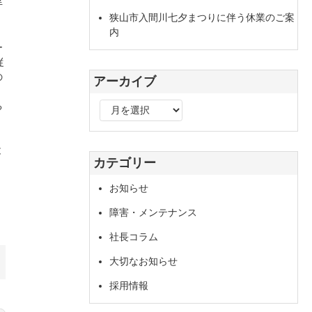
半
狭山市入間川七夕まつりに伴う休業のご案
内
ー
従
の
アーカイブ
る
ア
ー
、
カ
と
イ
カテゴリー
ブ
お知らせ
障害・メンテナンス
社長コラム
大切なお知らせ
採用情報