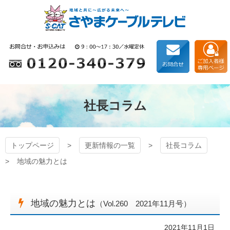
コ
ン
テ
ン
狭山ケーブルテレビ
ツ
本
文
へ
ス
キ
社長コラム
ッ
プ
トップページ
更新情報の一覧
社長コラム
地域の魅力とは
地域の魅力とは
（Vol.260 2021年11月号）
2021年11月1日