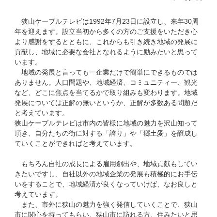
狭山ケーブルテレビは1992年7月23日に設立し、来年30周
年を迎えます。設立当初から多くの方のご支援をいただき心
より感謝をするとともに、これからも引き続き地域の発展に
貢献し、地域に必要な会社となれるように励みたいと思って
います。
地域の発展と言っても一企業だけで簡単にできるものでは
ありません。人口問題や、地域経済、コミュニティー、観光
など、どこに焦点を当てるかで取り組みも変わります。地域
発展については正解の無いというか、正解が多数ある問題だ
と考えています。
狭山ケーブルテレビは市内の皆様に地域の魅力を沢山知って
頂き、自分たちの街に対する「誇り」や「郷土愛」を醸成し
ていくことができればと考えています。
もちろん自社の成長による雇用創出や、地域貢献もしてい
きたいですし、自社以外の地域企業の発展も積極的にお手伝
いをすることで、地域経済が良くなっていけば、なお良しと
考えています。
また、市外に狭山の魅力を強く発信していくことで、狭山
市に関心を持ってもらい、狭山市に訪れる方、住みたいと思