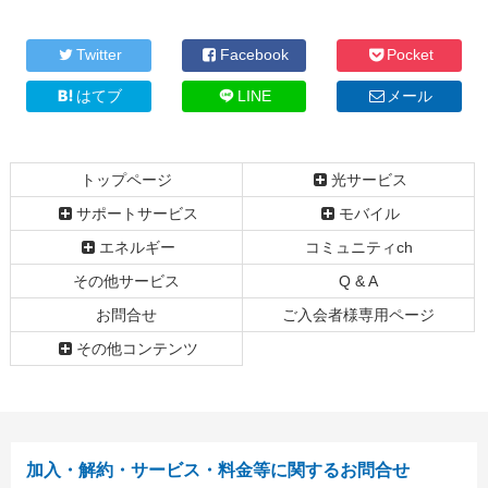
ン
ー
テ
ジ
Twitter
Facebook
Pocket
ン
の
ツ
先
はてブ
LINE
メール
本
頭
文
へ
の
戻
トップページ
光サービス
先
る
頭
サポートサービス
モバイル
へ
エネルギー
コミュニティch
戻
る
その他サービス
Q & A
お問合せ
ご入会者様専用ページ
その他コンテンツ
加入・解約・サービス・料金等に関するお問合せ