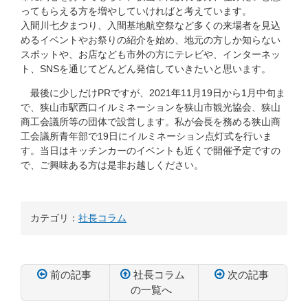
ってもらえる方を増やしていければと考えています。
入間川七夕まつり、入間基地航空祭など多くの来場者を見込
めるイベントやお祭りの紹介を始め、地元の方しか知らない
スポットや、お店なども市外の方にテレビや、インターネッ
ト、SNSを通じてどんどん発信していきたいと思います。
最後に少しだけPRですが、2021年11月19日から1月中旬ま
で、狭山市駅西口イルミネーションを狭山市観光協会、狭山
商工会議所等の団体で設営します。私が会長を務める狭山商
工会議所青年部で19日にイルミネーション点灯式を行いま
す。当日はキッチンカーのイベントも近くで開催予定ですの
で、ご興味ある方は是非お越しください。
カテゴリ：
社長コラム
前の記事
社長コラム
次の記事
の一覧へ
コ
ペ