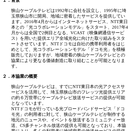
１．背景
狭山ケーブルテレビは1992年に会社を設立し、1995年に埼
玉県狭山市に開局、地域に密着したサービスを提供してい
ます。2016年4月からはインターネットサービス、NTT東日
本との「光コラボレーションモデル」をスタート、2017年4
月からは全国で2例目となる、VCAST（映像網通信サービ
ス）を用いた提供エリア全域光化に向けた取り組みをスタ
ートさせています。NTTドコモは自社の携帯利用者をはじ
めとして、光コラボレーションモデル「ドコモ光」を積極
販売しておりますが、地域密着の狭山ケーブルテレビとの
協業により更なる価値創造に取り組むことが可能となりま
す。
２．本協業の概要
狭山ケーブルテレビは、すでにNTT東日本の光アクセスサ
ービスを活用して、埼玉県狭山市のフレッツ光提供エリア
の約６万世帯にケーブルテレビ放送サービスの提供が可能
となっています。
NTTドコモが行っている光ブロードバンドサービス「ドコ
モ光」の利用者に対して、狭山ケーブルテレビが制作する
地元のニュースや、イベントを放送するコミュニティー放
送、CS多チャンネル放送の提供も可能となっており、本協