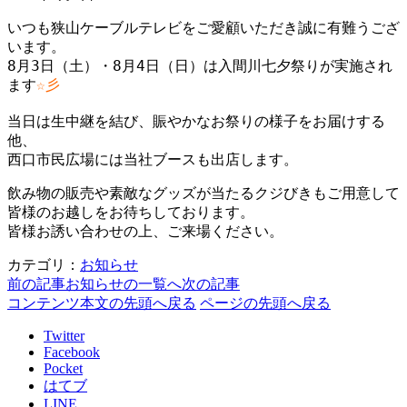
いつも狭山ケーブルテレビをご愛顧いただき誠に有難うござ
います。
8月3日（土）・8月4日（日）は入間川七夕祭りが実施され
ます
☆彡
当日は生中継を結び、賑やかなお祭りの様子をお届けする
他、
西口市民広場には当社ブースも出店します。
素敵なグッズが当たるクジびきもご用意して
飲み物の販売や
皆様のお越しをお待ちしております。
皆様お誘い合わせの上、ご来場ください。
カテゴリ：
お知らせ
前の記事
お知らせの一覧へ
次の記事
コンテンツ本文の先頭へ戻る
ページの先頭へ戻る
Twitter
Facebook
Pocket
はてブ
LINE