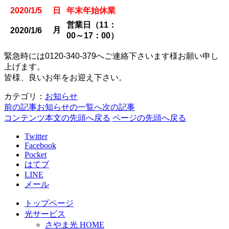
2020/1/5
日
年末年始休業
営業日（11：
月
2020/1/6
00～17：00）
緊急時には0120-340-379へご連絡下さいます様お願い申し
上げます。
皆様、良いお年をお迎え下さい。
カテゴリ：
お知らせ
前の記事
お知らせの一覧へ
次の記事
コンテンツ本文の先頭へ戻る
ページの先頭へ戻る
Twitter
Facebook
Pocket
はてブ
LINE
メール
トップページ
光サービス
さやま光 HOME