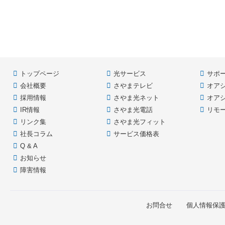
の
戻
先
る
頭
へ
戻
る
トップページ
光サービス
サポ
会社概要
さやまテレビ
オア
採用情報
さやま光ネット
オア
IR情報
さやま光電話
リモ
リンク集
さやま光フィット
社長コラム
サービス価格表
Q & A
お知らせ
障害情報
お問合せ
個人情報保