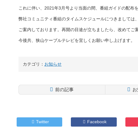
これに伴い、2021年3月号より当面の間、番組ガイドの配布
弊社コミュニティ番組のタイムスケジュールにつきましては
ご案内しております。再開の目途が立ちましたら、改めてご
今後共、狭山ケーブルテレビを宜しくお願い申し上げます。
カテゴリ：
お知らせ
前の記事
お
コ
ペ
ン
ー
テ
ジ
ン
の
Twitter
Facebook
ツ
先
本
頭
文
へ