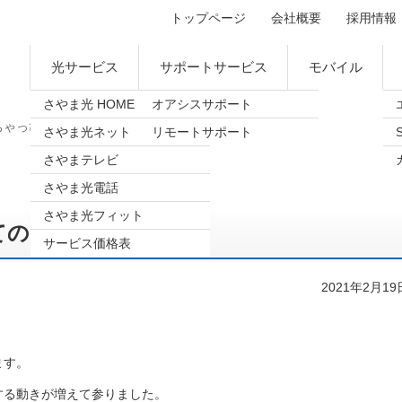
トップページ
会社概要
採用情報
光サービス
サポートサービス
モバイル
さやま光 HOME
オアシスサポート
ちゃっぴぃつ～しん休止についてのご連絡
さやま光ネット
リモートサポート
さやまテレビ
さやま光電話
さやま光フィット
てのご連絡
サービス価格表
2021年2月19
ます。
する動きが
増えて参りました。