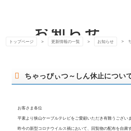
コ
ン
テ
狭山ケーブル
ン
お知らせ
ツ
テレビ
本
文
トップページ
更新情報の一覧
お知らせ
へ
ス
キ
ッ
プ
ちゃっぴぃつ～しん休止につい
お客さま各位
平素より狭山ケーブルテレビをご愛顧いただき有難うござい
昨今の新型コロナウイルス禍において、回覧物の配布を自粛