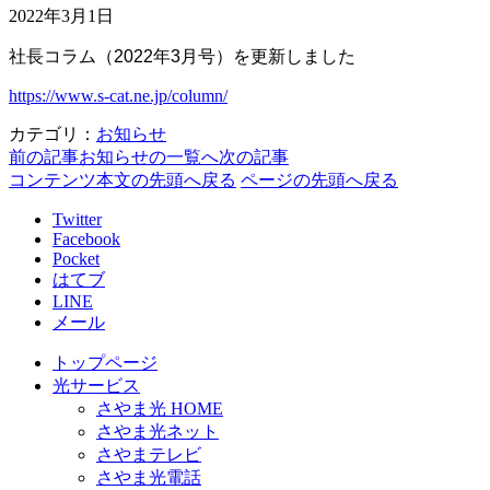
2022年3月1日
社長コラム（2022年3月号）を更新しました
https://www.s-cat.ne.jp/column/
カテゴリ：
お知らせ
前の記事
お知らせの一覧へ
次の記事
コンテンツ本文の先頭へ戻る
ページの先頭へ戻る
Twitter
Facebook
Pocket
はてブ
LINE
メール
トップページ
光サービス
さやま光 HOME
さやま光ネット
さやまテレビ
さやま光電話