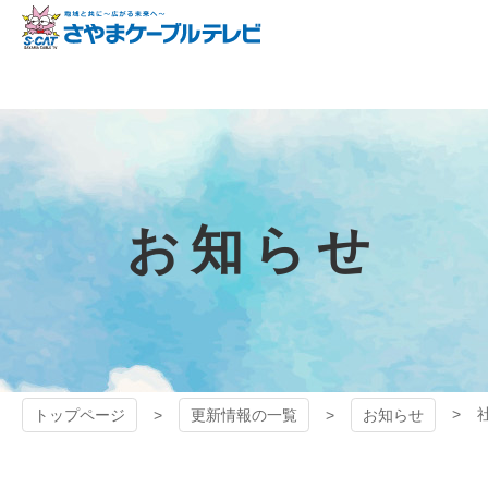
コ
ン
テ
狭山ケーブル
ン
ツ
テレビ
本
文
へ
ス
キ
お知らせ
ッ
プ
トップページ
更新情報の一覧
お知らせ