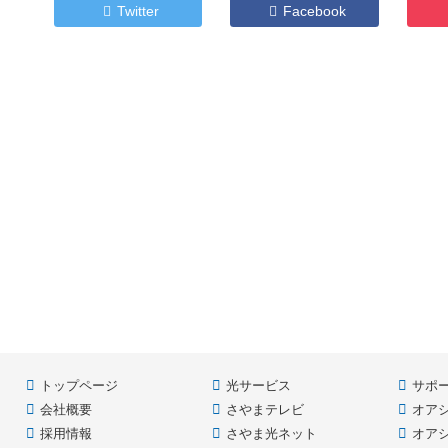
Twitter
Facebook
ツ
先
本
頭
文
へ
の
戻
先
る
頭
へ
戻
る
トップページ
光サービス
サポ
会社概要
さやまテレビ
オア
採用情報
さやま光ネット
オア