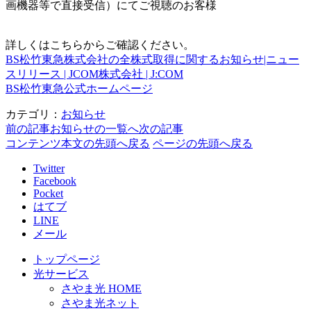
画機器等で直接受信）にてご視聴のお客様
詳しくはこちらからご確認ください。
BS松竹東急株式会社の全株式取得に関するお知らせ|ニュー
スリリース | JCOM株式会社 | J:COM
BS松竹東急公式ホームページ
カテゴリ：
お知らせ
前の記事
お知らせの一覧へ
次の記事
コンテンツ本文の先頭へ戻る
ページの先頭へ戻る
Twitter
Facebook
Pocket
はてブ
LINE
メール
トップページ
光サービス
さやま光 HOME
さやま光ネット