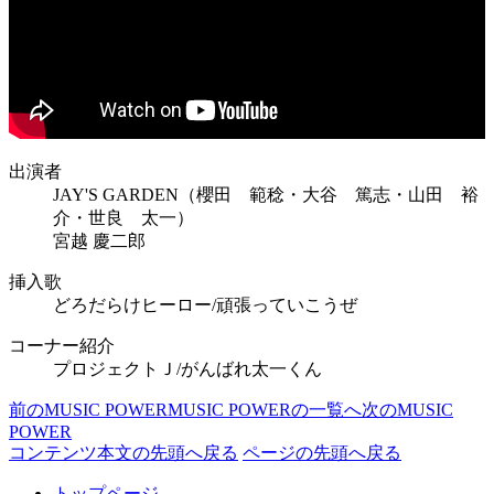
出演者
JAY'S GARDEN（櫻田 範稔・大谷 篤志・山田 裕
介・世良 太一）
宮越 慶二郎
挿入歌
どろだらけヒーロー/頑張っていこうぜ
コーナー紹介
プロジェクトＪ/がんばれ太一くん
前のMUSIC POWER
MUSIC POWERの一覧へ
次のMUSIC
POWER
コンテンツ本文の先頭へ戻る
ページの先頭へ戻る
トップページ