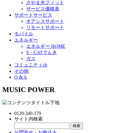
さやま光フィット
サービス価格表
サポートサービス
オアシスサポート
リモートサポート
モバイル
エネルギー
エネルギー HOME
S・CATでんき
ガス
コミュニティch
その他
Q & A
MUSIC POWER
0120-340-379
サイト内検索
お問合せ・お申込み