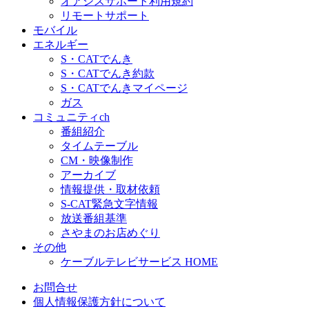
オアシスサポート利用規約
リモートサポート
モバイル
エネルギー
S・CATでんき
S・CATでんき約款
S・CATでんきマイページ
ガス
コミュニティch
番組紹介
タイムテーブル
CM・映像制作
アーカイブ
情報提供・取材依頼
S-CAT緊急文字情報
放送番組基準
さやまのお店めぐり
その他
ケーブルテレビサービス HOME
お問合せ
個人情報保護方針について