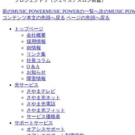
プロジェクトＪ（ジェイズアスロン前篇）
前のMUSIC POWER
MUSIC POWERの一覧へ
次のMUSIC PO
コンテンツ本文の先頭へ戻る
ページの先頭へ戻る
トップページ
会社概要
採用情報
IR情報
リンク集
社長コラム
Q & A
お知らせ
障害情報
光サービス
さやまテレビ
さやま光ネット
さやま光電話
さやま光フィット
サービス価格表
サポートサービス
オアシスサポート