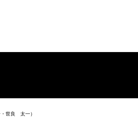
裕介・世良 太一）