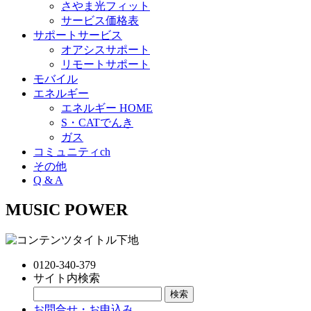
さやま光フィット
サービス価格表
サポートサービス
オアシスサポート
リモートサポート
モバイル
エネルギー
エネルギー HOME
S・CATでんき
ガス
コミュニティch
その他
Q & A
MUSIC POWER
0120-340-379
サイト内検索
お問合せ・お申込み