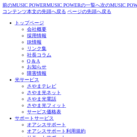
前のMUSIC POWER
MUSIC POWERの一覧へ
次のMUSIC PO
コンテンツ本文の先頭へ戻る
ページの先頭へ戻る
トップページ
会社概要
採用情報
IR情報
リンク集
社長コラム
Q & A
お知らせ
障害情報
光サービス
さやまテレビ
さやま光ネット
さやま光電話
さやま光フィット
サービス価格表
サポートサービス
オアシスサポート
オアシスサポート利用規約