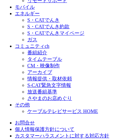
リモートサポート
モバイル
エネルギー
S・CATでんき
S・CATでんき約款
S・CATでんきマイページ
ガス
コミュニティch
番組紹介
タイムテーブル
CM・映像制作
アーカイブ
情報提供・取材依頼
S-CAT緊急文字情報
放送番組基準
さやまのお店めぐり
その他
ケーブルテレビサービス HOME
お問合せ
個人情報保護方針について
カスタマーハラスメントに対する対応方針