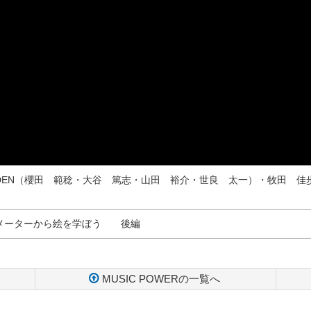
GARDEN（櫻田 範稔・大谷 篤志・山田 裕介・世良 太一）・牧田 佳
メーターから絵を学ぼう 後編
MUSIC POWERの一覧へ