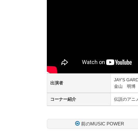
JAY'S 
出演者
金山 明博
コーナー紹介
伝説のアニ
前のMUSIC POWER
コ
ペ