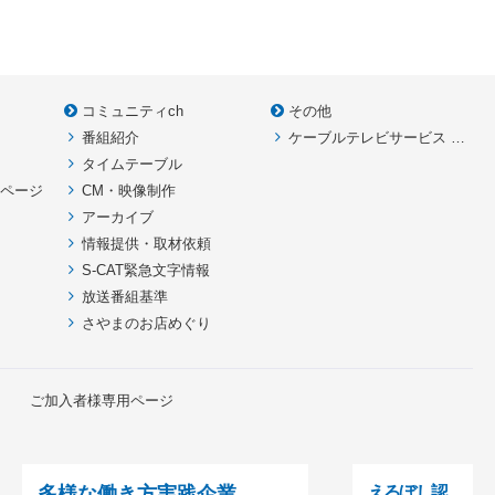
コミュニティch
その他
番組紹介
ケーブルテレビサービス HOME
款
タイムテーブル
イページ
CM・映像制作
アーカイブ
情報提供・取材依頼
S-CAT緊急文字情報
放送番組基準
さやまのお店めぐり
ご加入者様専用ページ
多様な働き方実践企業
えるぼし認