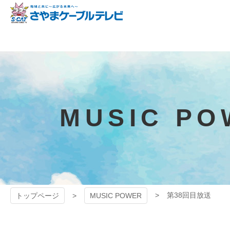
コ
ン
テ
狭山ケーブル
ン
ツ
テレビ
本
文
へ
ス
キ
MUSIC PO
ッ
プ
第38回目放送
トップページ
MUSIC POWER