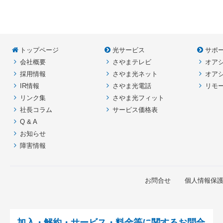
ン
ー
テ
ジ
ン
の
ツ
先
本
頭
トップページ
光サービス
サポ
文
へ
会社概要
さやまテレビ
オア
の
戻
先
る
採用情報
さやま光ネット
オア
頭
IR情報
さやま光電話
リモ
へ
リンク集
さやま光フィット
戻
社長コラム
サービス価格表
る
Q & A
お知らせ
障害情報
お問合せ
個人情報保
加入・解約・サービス・料金等に関するお問合