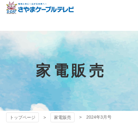
コ
ン
テ
狭山ケーブル
ン
ツ
テレビ
本
文
へ
ス
キ
家電販売
ッ
プ
2024年3月号
トップページ
家電販売