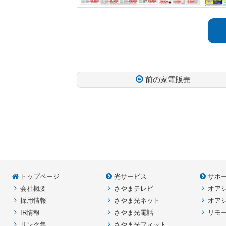
前の家電販売
コ
ペ
ン
ー
テ
ジ
ン
の
ツ
先
本
頭
トップページ
光サービス
サポ
文
へ
会社概要
さやまテレビ
オア
の
戻
採用情報
さやま光ネット
オア
先
る
IR情報
さやま光電話
リモ
頭
リンク集
さやま光フィット