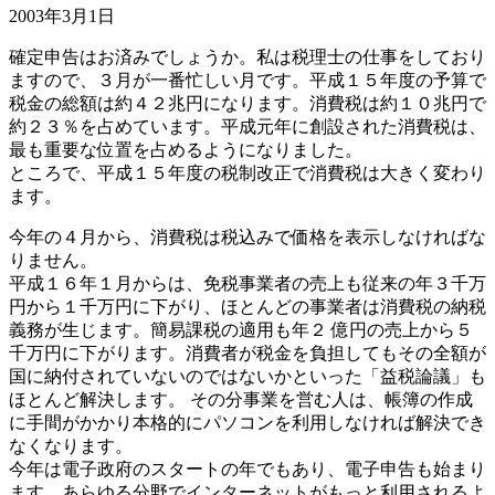
2003年3月1日
確定申告はお済みでしょうか。私は税理士の仕事をしており
ますので、３月が一番忙しい月です。平成１５年度の予算で
税金の総額は約４２兆円になります。消費税は約１０兆円で
約２３％を占めています。平成元年に創設された消費税は、
最も重要な位置を占めるようになりました。
ところで、平成１５年度の税制改正で消費税は大きく変わり
ます。
今年の４月から、消費税は税込みで価格を表示しなければな
りません。
平成１６年１月からは、免税事業者の売上も従来の年３千万
円から１千万円に下がり、ほとんどの事業者は消費税の納税
義務が生じます。簡易課税の適用も年２ 億円の売上から５
千万円に下がります。消費者が税金を負担してもその全額が
国に納付されていないのではないかといった「益税論議」も
ほとんど解決します。 その分事業を営む人は、帳簿の作成
に手間がかかり本格的にパソコンを利用しなければ解決でき
なくなります。
今年は電子政府のスタートの年でもあり、電子申告も始まり
ます。あらゆる分野でインターネットがもっと利用されるよ