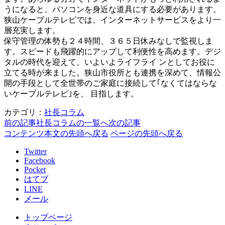
うになると、パソコンを身近な道具にする必要があります。
狭山ケーブルテレビでは、インターネットサービスをより一
層充実します。
保守管理の体勢も２４時間、３６５日休みなしで監視しま
す。スピードも飛躍的にアップして利便性を高めます。デジ
タルの時代を迎えて、いよいよライフライ ンとしてお役に
立てる時が来ました。狭山市役所とも連携を深めて、情報公
開の手段として全世帯のご家庭に接続して｢なくてはならな
いケーブルテレビ｣を、 目指します。
カテゴリ：
社長コラム
前の記事
社長コラムの一覧へ
次の記事
コンテンツ本文の先頭へ戻る
ページの先頭へ戻る
Twitter
Facebook
Pocket
はてブ
LINE
メール
トップページ