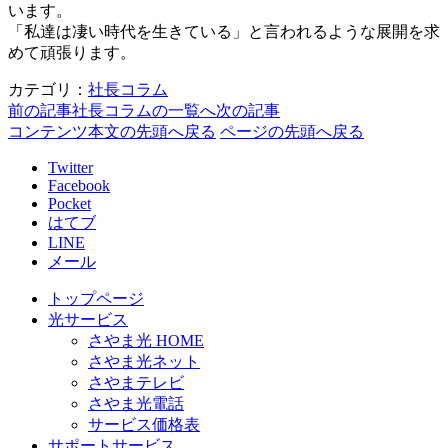
います。
「私達は凄い時代を生きている」と言われるような展開を求
めて頑張ります。
カテゴリ：
社長コラム
前の記事
社長コラムの一覧へ
次の記事
コンテンツ本文の先頭へ戻る
ページの先頭へ戻る
Twitter
Facebook
Pocket
はてブ
LINE
メール
トップページ
光サービス
さやま光 HOME
さやま光ネット
さやまテレビ
さやま光電話
サービス価格表
サポートサービス