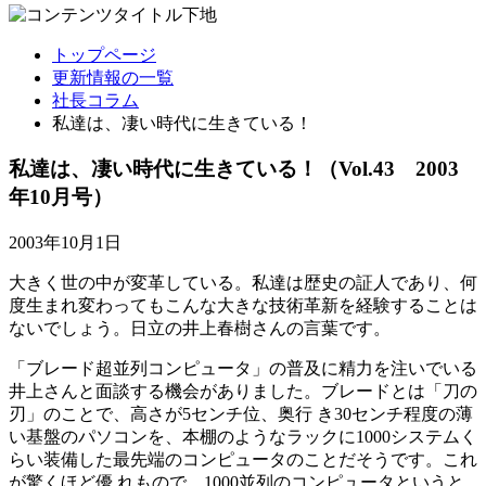
トップページ
更新情報の一覧
社長コラム
私達は、凄い時代に生きている！
私達は、凄い時代に生きている！
（Vol.43 2003
年10月号）
2003年10月1日
大きく世の中が変革している。私達は歴史の証人であり、何
度生まれ変わってもこんな大きな技術革新を経験することは
ないでしょう。日立の井上春樹さんの言葉です。
「ブレード超並列コンピュータ」の普及に精力を注いでいる
井上さんと面談する機会がありました。ブレードとは「刀の
刃」のことで、高さが5センチ位、奥行 き30センチ程度の薄
い基盤のパソコンを、本棚のようなラックに1000システムく
らい装備した最先端のコンピュータのことだそうです。これ
が驚くほど優 れもので、1000並列のコンピュータというと