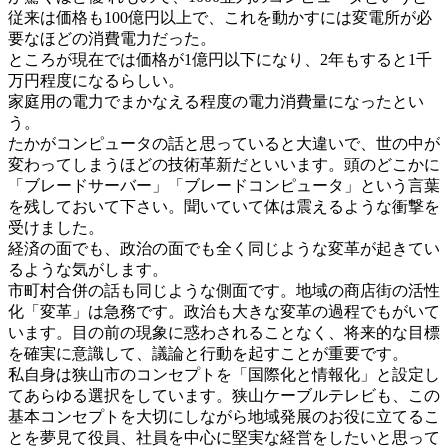
従来は価格も100億円以上で、これを動かすには変電所が必
要なほどの消費電力だった。
ところが現在では価格が1億円以下になり、2年もすると1千
万円程度になるらしい。
家庭用の電力でまかなえる程度の電力消費量になったとい
う。
たかがコンピュータの話と思っていると大違いで、世の中が
変わってしまうほどの技術革新だといいます。頭のどこかに
「ブレードサーバー」「ブレードコンピュータ」という言葉
を残しておいて下さい。聞いていて体は震えるような衝撃を
受けました。
経済の面でも、政治の面でも全く同じような変革が起きてい
るような気がします。
市町村合併の話も同じような側面です。地域の商店街の活性
化「変革」は急務です。政治も大きな変革の過程でもがいて
います。目の前の現象に惑わされることなく、将来的な目標
を確実に意識して、議論と行動を起すことが重要です。
私自身は狭山市のコンセプトを「国際化と情報化」と設定し
てあらゆる選択をしています。狭山ケーブルテレビも、この
基本コンセプトを大切にしながら地域発展のお役に立てるこ
とを夢見て役員、社員を中心に堅実な経営をしたいと思って