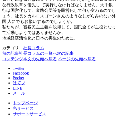
な行政改革を優先し て実行しなければなりません。大手銀
行は国営化して、道路公団等を民営化して何が変わるのでし
ょう。社長をカルロスゴーンさんのようなしがらみのない外
国 人にでもお願いするのでしょうか。
私たちが、観客民主主義を脱却して、国民全てが主役となっ
て活動しようではありませんか。
地域経済活性化と日本の再生のために。
カテゴリ：
社長コラム
前の記事
社長コラムの一覧へ
次の記事
コンテンツ本文の先頭へ戻る
ページの先頭へ戻る
Twitter
Facebook
Pocket
はてブ
LINE
メール
トップページ
光サービス
サポートサービス