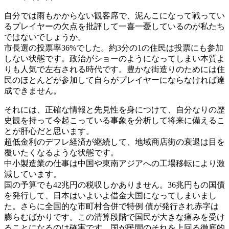
自分では雨もかからない観客席で、泥んこになって戦ってい
るプレイヤーの欠点を批評して一喜一憂しているのが私たち
ではないでしょうか。
市長選の投票率36%でした。約3分の1の住民は投票にも参加
しない状態です。政治がショーのようになってしまい本質よ
りも人気で左右される時代です。豊かな街造りのためには住
民のほとんどが参加して自らがプレイヤーにならなければ達
成できません。
それには、正確な情報と先見性を身につけて、自分なりの歴
史観を持って今起こっている事象を分析して将来に備えるこ
とが肝心だと思います。
超低金利のデフレ経済が継続して、地域商店街の衰退は目を
覆いたくなるような状態です。
中小製造業の仕事は中国や東南アジアへの工場移転により激
減しています。
国の予算でも42兆円の税収しかありません。36兆円もの国債
を発行して、日本はいよいよ借金大国になってしまいまし
た。さらに全国的な市町村合併で特例 債が発行され赤字は
膨らむばかりです。この清算段階で国民が大きな痛みを受け
ることになるのは確実です。国が民間のそれを上回る徹底的