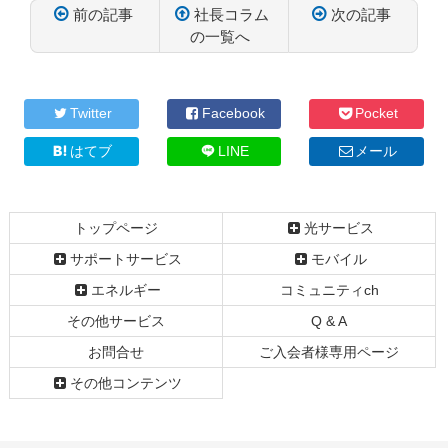
前の記事
社長コラム
次の記事
の一覧へ
コ
ペ
ン
ー
テ
ジ
Twitter
Facebook
Pocket
ン
の
ツ
先
はてブ
LINE
メール
本
頭
文
へ
の
戻
トップページ
光サービス
先
る
頭
サポートサービス
モバイル
へ
エネルギー
コミュニティch
戻
る
その他サービス
Q & A
お問合せ
ご入会者様専用ページ
その他コンテンツ