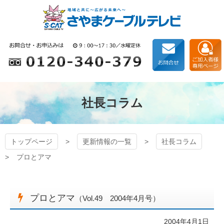
コ
ン
テ
ン
狭山ケーブルテレビ
ツ
本
文
へ
ス
キ
社長コラム
ッ
プ
トップページ
更新情報の一覧
社長コラム
プロとアマ
プロとアマ
（Vol.49 2004年4月号）
2004年4月1日