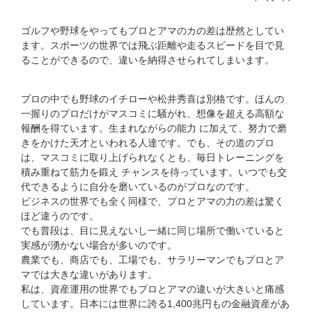
ゴルフや野球をやってもプロとアマのカの差は歴然としてい
ます。スポーツの世界では飛ぶ距離や走るスピードを目で見
ることができるので、違いを納得させられてしまいます。
プロの中でも野球のイチローや松井秀喜は別格です。ほんの
一握りのプロだけがマスコミに騒がれ、想像を超える高額な
報酬を得ています。生まれながらの能力 に加えて、努力で磨
きをかけた天才といわれる人達です。でも、その道のプロ
は、マスコミに取り上げられなくとも、毎日トレーニングを
積み重ねて筋力を鍛え チャンスを待っています。いつでも交
代できるように自分を磨いているのがプロなのです。
ビジネスの世界でも全く同様で、プロとアマの力の差は驚く
ほど違うのです。
でも普段は、目に見えないし一緒に同じ場所で働いていると
実感が湧かない場合が多いのです。
農業でも、商店でも、工場でも、サラリーマンでもプロとア
マでは大きな違いがあります。
私は、資産運用の世界でもプロとアマの違いが大きいと痛感
しています。日本には世界に誇る1,400兆円もの金融資産があ