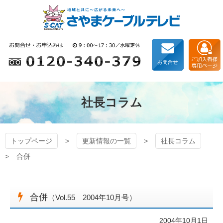
コ
ン
テ
ン
狭山ケーブルテレビ
ツ
本
文
へ
ス
キ
社長コラム
ッ
プ
トップページ
更新情報の一覧
社長コラム
合併
合併
（Vol.55 2004年10月号）
2004年10月1日