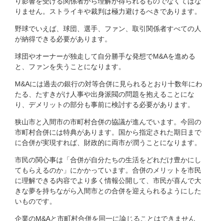
り影響を受ける関係者から理解が得られるものでなくてはな
りません。ストライキや裁判は極力避けるべきであります。
野球でいえば、球団、選手、ファン、取引関係者すべての人
が納得できる必要があります。
球団やオーナーが独走して自分勝手な発想でM&Aを進める
と、ファンを失うことになります。
M&Aには過去の銀行の対等合併に見られるとおり十数年にわ
たる、たすきがけ人事や出身派閥の問題を抱えることにな
り、デメリットの部分も事前に検討する必要があります。
狭山市と入間市の市町村合併の協議が進んでいます。今回の
市町村合併には特典があります。国から指定された期日まで
に合併が実現すれば、財政的に両市が潤うことになります。
市民の関心事は「合併が自分たちの生活をどれだけ豊かにし
てもらえるのか」にかかっています。合併のメリットを市民
に理解できる内容でより多く情報公開して、市民が喜んで大
きな夢を持ちながら入間市との合併を迎えられるようにした
いものです。
企業のM&Aと市町村合併を同一に論じることはできません