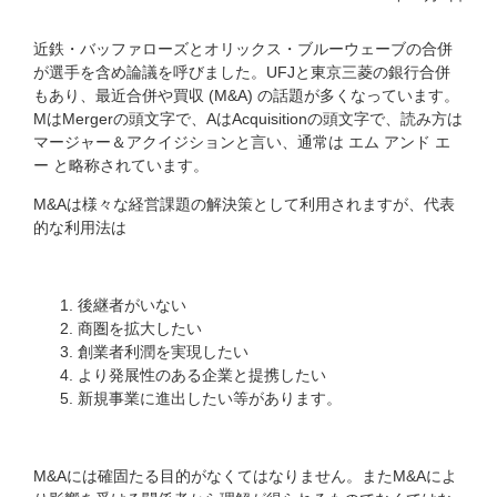
近鉄・バッファローズとオリックス・ブルーウェーブの合併
が選手を含め論議を呼びました。UFJと東京三菱の銀行合併
もあり、最近合併や買収 (M&A) の話題が多くなっています。
MはMergerの頭文字で、AはAcquisitionの頭文字で、読み方は
マージャー＆アクイジションと言い、通常は エム アンド エ
ー と略称されています。
M&Aは様々な経営課題の解決策として利用されますが、代表
的な利用法は
後継者がいない
商圏を拡大したい
創業者利潤を実現したい
より発展性のある企業と提携したい
新規事業に進出したい等があります。
M&Aには確固たる目的がなくてはなりません。またM&Aによ