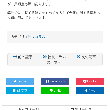
が、共通点も沢山あります。
弊社では、持てる能力をすべて投入して合併に関する情報の
提供に努めてまいります。
カテゴリ：
社長コラム
前の記事
社長コラム
次の記事
の一覧へ
コ
ペ
ン
ー
テ
ジ
Twitter
Facebook
Pocket
ン
の
ツ
先
はてブ
LINE
メール
本
頭
文
へ
の
戻
トップページ
光サービス
先
る