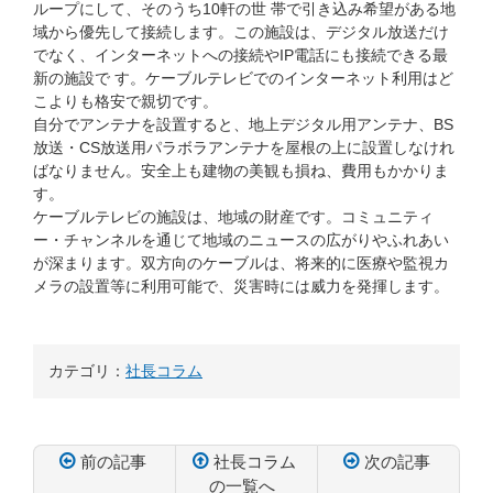
ループにして、そのうち10軒の世 帯で引き込み希望がある地
域から優先して接続します。この施設は、デジタル放送だけ
でなく、インターネットへの接続やIP電話にも接続できる最
新の施設で す。ケーブルテレビでのインターネット利用はど
こよりも格安で親切です。
自分でアンテナを設置すると、地上デジタル用アンテナ、BS
放送・CS放送用パラボラアンテナを屋根の上に設置しなけれ
ばなりません。安全上も建物の美観も損ね、費用もかかりま
す。
ケーブルテレビの施設は、地域の財産です。コミュニティ
ー・チャンネルを通じて地域のニュースの広がりやふれあい
が深まります。双方向のケーブルは、将来的に医療や監視カ
メラの設置等に利用可能で、災害時には威力を発揮します。
カテゴリ：
社長コラム
前の記事
社長コラム
次の記事
の一覧へ