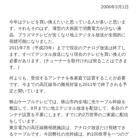
2006年3月1日
今年はテレビを買い換えたいと思っている人が多いと思いま
す。それもそのはず、薄型の大画面で消費電力が少ない液
晶、プラズマテレビが安くなり地上デジタル放送が全国的に
視聴可能になりました。
2011年7月（平成23年）までで現在のアナログ放送は終了し
ます。すべてデジタル放送になり現在のテレビを買い換えの
必要があります。(チューナーを取付ければ視ることはできま
す。)
何よりも、受信するアンテナを各家庭で設置することが必要
です。今までの高圧線等の難視対策も2011年で終了される予
定と聞いています。
狭山ケーブルテレビでは、狭山市内全域に光ケーブル幹線を
敷設して、8月までに地上デジタル放送を配信して、各自のア
ンテナ設置を不要にします。すでに約2万世帯のご家庭に配信
をしています。
東京電力の高圧線難視聴施設は、アナログ放送だけ視聴でき
るケーブルです。今回弊社の光幹線は、約100世帯を一つのグ