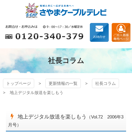
コ
ン
テ
ン
狭山ケーブルテレビ
ツ
本
文
へ
ス
キ
社長コラム
ッ
プ
トップページ
更新情報の一覧
社長コラム
地上デジタル放送を楽しもう
地上デジタル放送を楽しもう
（Vol.72 2006年3
月号）