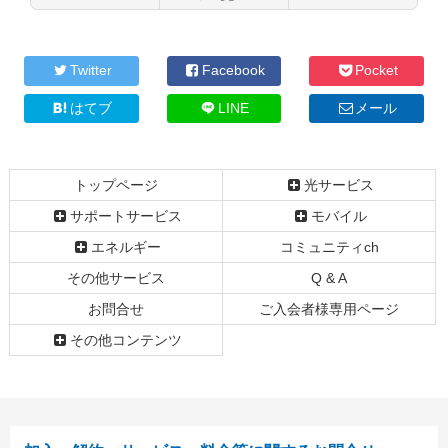
コ
ペ
ン
ー
テ
ジ
Twitter
Facebook
Pocket
ン
の
ツ
先
はてブ
LINE
メール
本
頭
文
へ
の
戻
トップページ
光サービス
先
る
頭
サポートサービス
モバイル
へ
エネルギー
コミュニティch
戻
る
その他サービス
Q & A
お問合せ
ご入会者様専用ページ
その他コンテンツ