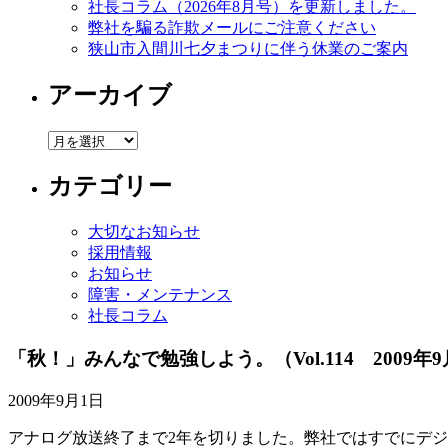
社長コラム（2026年8月号）を更新しました。
弊社を騙る詐欺メールにご注意ください
狭山市入間川七夕まつりに伴う休業のご案内
アーカイブ
ア
ー
カテゴリー
カ
イ
ブ
大切なお知らせ
採用情報
お知らせ
障害・メンテナンス
社長コラム
「秋！」みんなで勉強しよう。
（Vol.114 2009
2009年9月1日
アナログ放送終了まで2年を切りました。弊社ではすでにデ