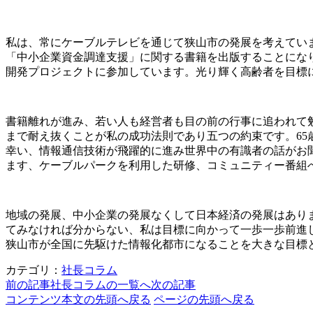
私は、常にケーブルテレビを通じて狭山市の発展を考えていま
「中小企業資金調達支援」に関する書籍を出版することにな
開発プロジェクトに参加しています。光り輝く高齢者を目標
書籍離れが進み、若い人も経営者も目の前の行事に追われて
まで耐え抜くことが私の成功法則であり五つの約束です。65
幸い、情報通信技術が飛躍的に進み世界中の有識者の話がお
ます、ケーブルパークを利用した研修、コミュニティー番組
地域の発展、中小企業の発展なくして日本経済の発展はあり
てみなければ分からない、私は目標に向かって一歩一歩前進
狭山市が全国に先駆けた情報化都市になることを大きな目標
カテゴリ：
社長コラム
前の記事
社長コラムの一覧へ
次の記事
コンテンツ本文の先頭へ戻る
ページの先頭へ戻る