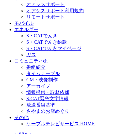
オアシスサポート
オアシスサポート利用規約
リモートサポート
モバイル
エネルギー
S・CATでんき
S・CATでんき約款
S・CATでんきマイページ
ガス
コミュニティch
番組紹介
タイムテーブル
CM・映像制作
アーカイブ
情報提供・取材依頼
S-CAT緊急文字情報
放送番組基準
さやまのお店めぐり
その他
ケーブルテレビサービス HOME