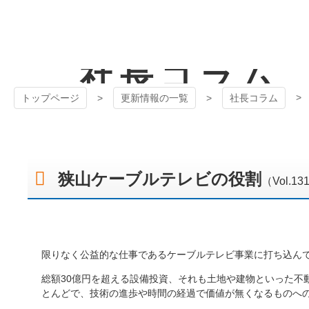
コ
ン
テ
狭山ケーブル
ン
社長コラム
ツ
テレビ
本
文
トップページ
更新情報の一覧
社長コラム
へ
ス
キ
ッ
プ
狭山ケーブルテレビの役割
（Vol.1
限りなく公益的な仕事であるケーブルテレビ事業に打ち込んで
総額30億円を超える設備投資、それも土地や建物といった不
とんどで、技術の進歩や時間の経過で価値が無くなるものへ