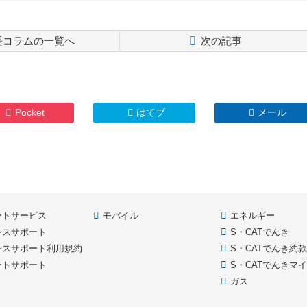
長コラムの一覧へ
次の記事
Pocket
はてブ
メール
ートサービス
モバイル
エネルギー
シスサポート
S・CATでんき
シスサポート利用規約
S・CATでんき約
ートサポート
S・CATでんきマ
ガス