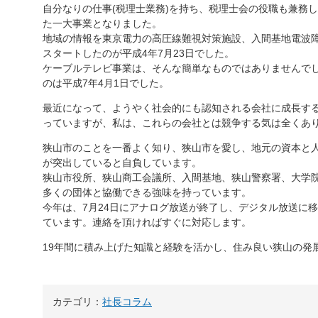
自分なりの仕事(税理士業務)を持ち、税理士会の役職も兼務
た一大事業となりました。
地域の情報を東京電力の高圧線難視対策施設、入間基地電波
スタートしたのが平成4年7月23日でした。
ケーブルテレビ事業は、そんな簡単なものではありませんで
のは平成7年4月1日でした。
最近になって、ようやく社会的にも認知される会社に成長する
っていますが、私は、これらの会社とは競争する気は全くあ
狭山市のことを一番よく知り、狭山市を愛し、地元の資本と
が突出していると自負しています。
狭山市役所、狭山商工会議所、入間基地、狭山警察署、大学院
多くの団体と協働できる強味を持っています。
今年は、7月24日にアナログ放送が終了し、デジタル放送に
ています。連絡を頂ければすぐに対応します。
19年間に積み上げた知識と経験を活かし、住み良い狭山の発
カテゴリ：
社長コラム