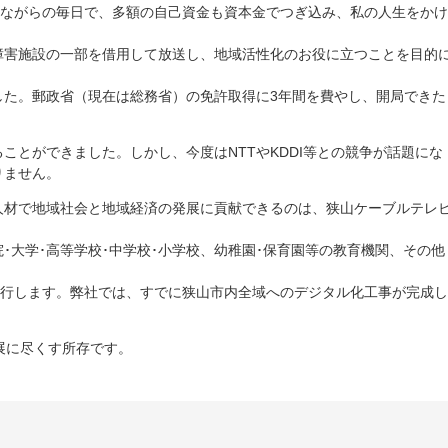
しながらの毎日で、多額の自己資金も資本金でつぎ込み、私の人生をかけ
障害施設の一部を借用して放送し、地域活性化のお役に立つことを目的
した。郵政省（現在は総務省）の免許取得に3年間を費やし、開局できた
ことができました。しかし、今度はNTTやKDDI等との競争が話題にな
りません。
人材で地域社会と地域経済の発展に貢献できるのは、狭山ケーブルテレ
･大学･高等学校･中学校･小学校、幼稚園･保育園等の教育機関、その他
移行します。弊社では、すでに狭山市内全域へのデジタル化工事が完成し
展に尽くす所存です。