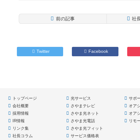
前の記事
社
コ
ペ
ン
ー
テ
ジ
ン
の
Twitter
Facebook
ツ
先
本
頭
文
へ
の
戻
先
る
頭
へ
トップページ
光サービス
サポ
戻
る
会社概要
さやまテレビ
オア
採用情報
さやま光ネット
オア
IR情報
さやま光電話
リモ
リンク集
さやま光フィット
社長コラム
サービス価格表