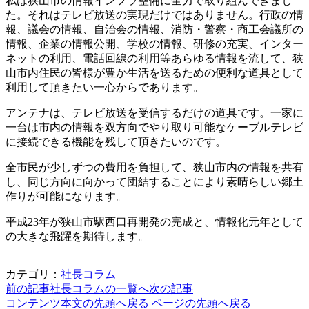
私は狭山市の情報インフラ整備に全力で取り組んできまし
た。それはテレビ放送の実現だけではありません。行政の情
報、議会の情報、自治会の情報、消防・警察・商工会議所の
情報、企業の情報公開、学校の情報、研修の充実、インター
ネットの利用、電話回線の利用等あらゆる情報を流して、狭
山市内住民の皆様が豊か生活を送るための便利な道具として
利用して頂きたい一心からであります。
アンテナは、テレビ放送を受信するだけの道具です。一家に
一台は市内の情報を双方向でやり取り可能なケーブルテレビ
に接続できる機能を残して頂きたいのです。
全市民が少しずつの費用を負担して、狭山市内の情報を共有
し、同じ方向に向かって団結することにより素晴らしい郷土
作りが可能になります。
平成23年が狭山市駅西口再開発の完成と、情報化元年として
の大きな飛躍を期待します。
カテゴリ：
社長コラム
前の記事
社長コラムの一覧へ
次の記事
コンテンツ本文の先頭へ戻る
ページの先頭へ戻る