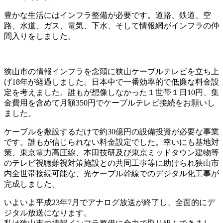
豊かな生活にはインフラ整備が必要です。道路、鉄道、空
路、水道、ガス、電気、下水、そして情報網がインフラの仲
間入りをしました。
狭山市の情報インフラを念頭に狭山ケーブルテレビを立ち上
げ18年が経過しました。日本中で一番効率的で低廉な料金設
定を考えました。誰もが想像しなかった１世帯１日10円、集
金費用を含めて月額350円でケーブルテレビ接続をお願いし
ました。
ケーブルを敷設するだけで約30億円の設備投資が必要な事業
です。誰もが信じられない料金設定でした。幸いにも基地対
策、東京電力高圧線、本田技研及び東京ミッドタウン建物等
のテレビ視聴難視対策施設との共同工事等に助けられ狭山市
内全世帯接続可能な、光ケーブル幹線でのデジタル化工事が
完成しました。
いよいよ平成23年7月でアナログ放送が終了し、全面的にデ
ジタル放送になります。