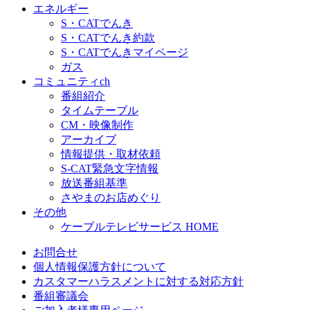
エネルギー
S・CATでんき
S・CATでんき約款
S・CATでんきマイページ
ガス
コミュニティch
番組紹介
タイムテーブル
CM・映像制作
アーカイブ
情報提供・取材依頼
S-CAT緊急文字情報
放送番組基準
さやまのお店めぐり
その他
ケーブルテレビサービス HOME
お問合せ
個人情報保護方針について
カスタマーハラスメントに対する対応方針
番組審議会