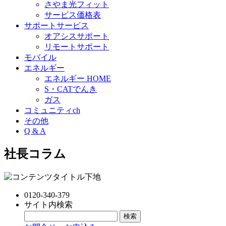
さやま光フィット
サービス価格表
サポートサービス
オアシスサポート
リモートサポート
モバイル
エネルギー
エネルギー HOME
S・CATでんき
ガス
コミュニティch
その他
Q & A
社長コラム
0120-340-379
サイト内検索