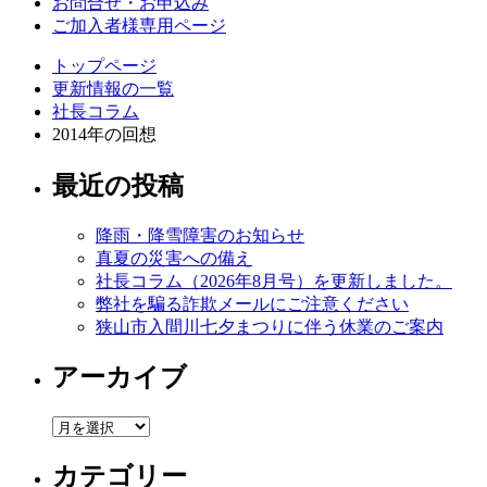
お問合せ・お申込み
ご加入者様専用ページ
トップページ
更新情報の一覧
社長コラム
2014年の回想
最近の投稿
降雨・降雪障害のお知らせ
真夏の災害への備え
社長コラム（2026年8月号）を更新しました。
弊社を騙る詐欺メールにご注意ください
狭山市入間川七夕まつりに伴う休業のご案内
アーカイブ
ア
ー
カテゴリー
カ