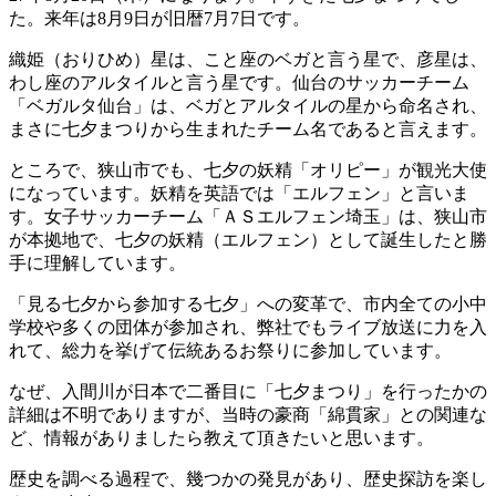
た。来年は8月9日が旧暦7月7日です。
織姫（おりひめ）星は、こと座のベガと言う星で、彦星は、
わし座のアルタイルと言う星です。仙台のサッカーチーム
「ベガルタ仙台」は、ベガとアルタイルの星から命名され、
まさに七夕まつりから生まれたチーム名であると言えます。
ところで、狭山市でも、七夕の妖精「オリピー」が観光大使
になっています。妖精を英語では「エルフェン」と言いま
す。女子サッカーチーム「ＡＳエルフェン埼玉」は、狭山市
が本拠地で、七夕の妖精（エルフェン）として誕生したと勝
手に理解しています。
「見る七夕から参加する七夕」への変革で、市内全ての小中
学校や多くの団体が参加され、弊社でもライブ放送に力を入
れて、総力を挙げて伝統あるお祭りに参加しています。
なぜ、入間川が日本で二番目に「七夕まつり」を行ったかの
詳細は不明でありますが、当時の豪商「綿貫家」との関連な
ど、情報がありましたら教えて頂きたいと思います。
歴史を調べる過程で、幾つかの発見があり、歴史探訪を楽し