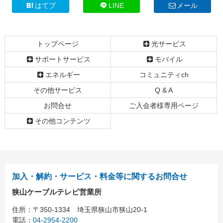
ツ
先
はてブ
LINE
メール
本
頭
文
へ
の
戻
トップページ
光サービス
先
る
頭
サポートサービス
モバイル
へ
エネルギー
コミュニティch
戻
る
その他サービス
Q & A
お問合せ
ご入会者様専用ページ
その他コンテンツ
加入・解約・サービス・料金等に関するお問合せ
狭山ケーブルテレビ営業所
住所：
〒350-1334
埼玉県狭山市狭山20-1
電話：
04-2954-2200