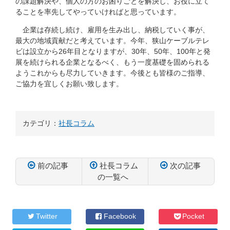
の課題解決や、個人の方のお困りごとを解決し、お役に立て
ることを率先してやっていければと思っています。
企業は存続し続け、雇用を生み出し、納税していく事が、
最大の地域貢献だと考えています。今年、狭山ケーブルテレ
ビは設立から26年目となりますが、30年、50年、100年と発
展を続けられる企業となるべく、もう一度基礎を固められる
ようこれからも尽力していきます。今後とも皆様のご指導、
ご協力を宜しくお願い致します。
カテゴリ：
社長コラム
前の記事
社長コラム
次の記事
の一覧へ
コ
ペ
ン
ー
テ
ジ
Twitter
Facebook
Pocket
ン
の