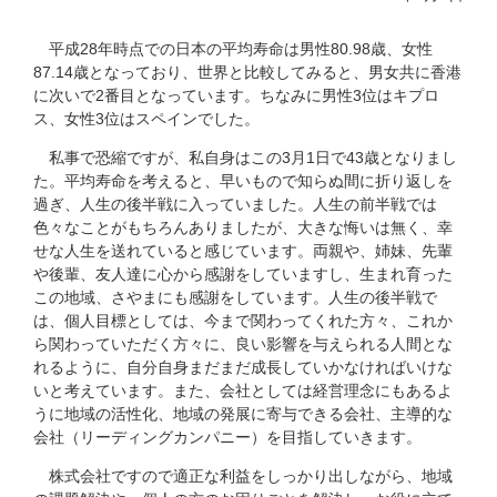
平成28年時点での日本の平均寿命は男性80.98歳、女性
87.14歳となっており、世界と比較してみると、男女共に香港
に次いで2番目となっています。ちなみに男性3位はキプロ
ス、女性3位はスペインでした。
私事で恐縮ですが、私自身はこの3月1日で43歳となりまし
た。平均寿命を考えると、早いもので知らぬ間に折り返しを
過ぎ、人生の後半戦に入っていました。人生の前半戦では
色々なことがもちろんありましたが、大きな悔いは無く、幸
せな人生を送れていると感じています。両親や、姉妹、先輩
や後輩、友人達に心から感謝をしていますし、生まれ育った
この地域、さやまにも感謝をしています。人生の後半戦で
は、個人目標としては、今まで関わってくれた方々、これか
ら関わっていただく方々に、良い影響を与えられる人間とな
れるように、自分自身まだまだ成長していかなければいけな
いと考えています。また、会社としては経営理念にもあるよ
うに地域の活性化、地域の発展に寄与できる会社、主導的な
会社（リーディングカンパニー）を目指していきます。
株式会社ですので適正な利益をしっかり出しながら、地域