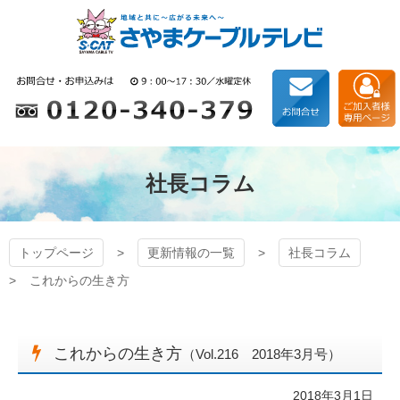
コ
ン
テ
ン
狭山ケーブルテレビ
ツ
本
文
へ
ス
キ
社長コラム
ッ
プ
トップページ
更新情報の一覧
社長コラム
これからの生き方
これからの生き方
（Vol.216 2018年3月号）
2018年3月1日