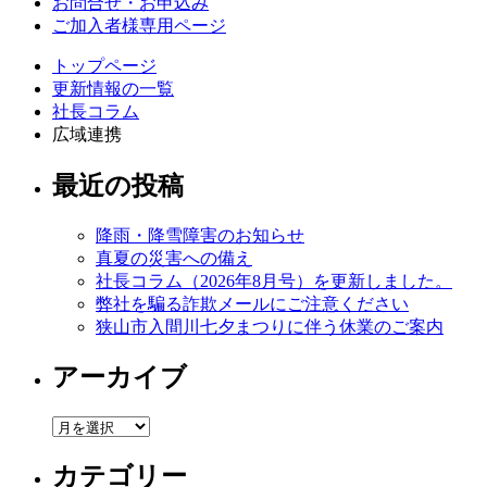
お問合せ・お申込み
ご加入者様専用ページ
トップページ
更新情報の一覧
社長コラム
広域連携
最近の投稿
降雨・降雪障害のお知らせ
真夏の災害への備え
社長コラム（2026年8月号）を更新しました。
弊社を騙る詐欺メールにご注意ください
狭山市入間川七夕まつりに伴う休業のご案内
アーカイブ
ア
ー
カテゴリー
カ