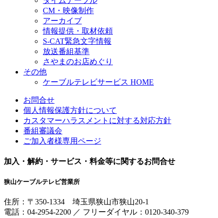
タイムテーブル
CM・映像制作
アーカイブ
情報提供・取材依頼
S-CAT緊急文字情報
放送番組基準
さやまのお店めぐり
その他
ケーブルテレビサービス HOME
お問合せ
個人情報保護方針について
カスタマーハラスメントに対する対応方針
番組審議会
ご加入者様専用ページ
加入・解約・サービス・料金等に関するお問合せ
狭山ケーブルテレビ営業所
住所：
〒350-1334
埼玉県狭山市狭山20-1
電話：
04-2954-2200
／
フリーダイヤル：0120-340-379