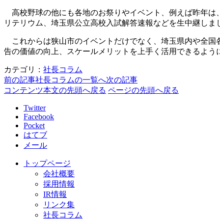
高校野球の他にも各地のお祭りやイベント、例えば昨年は、
リテリウム、埼玉県公立高校入試解答速報などを生中継しま
これからは狭山市のイベントだけでなく、埼玉県内や全国各
告の価値の向上、スケールメリットを上手く活用できるよう
カテゴリ：
社長コラム
前の記事
社長コラムの一覧へ
次の記事
コンテンツ本文の先頭へ戻る
ページの先頭へ戻る
Twitter
Facebook
Pocket
はてブ
メール
トップページ
会社概要
採用情報
IR情報
リンク集
社長コラム