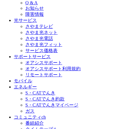
Q & A
お知らせ
障害情報
光サービス
さやまテレビ
さやま光ネット
さやま光電話
さやま光フィット
サービス価格表
サポートサービス
オアシスサポート
オアシスサポート利用規約
リモートサポート
モバイル
エネルギー
S・CATでんき
S・CATでんき約款
S・CATでんきマイページ
ガス
コミュニティch
番組紹介