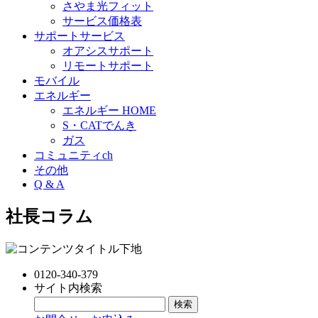
さやま光フィット
サービス価格表
サポートサービス
オアシスサポート
リモートサポート
モバイル
エネルギー
エネルギー HOME
S・CATでんき
ガス
コミュニティch
その他
Q & A
社長コラム
0120-340-379
サイト内検索