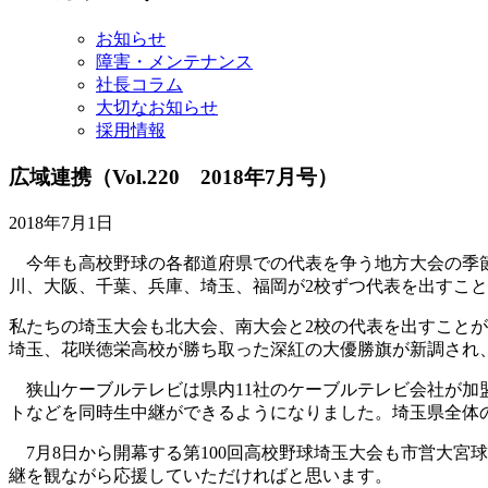
イ
ブ
お知らせ
障害・メンテナンス
社長コラム
大切なお知らせ
採用情報
広域連携
（Vol.220 2018年7月号）
2018年7月1日
今年も高校野球の各都道府県での代表を争う地方大会の季節
川、大阪、千葉、兵庫、埼玉、福岡が2校ずつ代表を出すこと
私たちの埼玉大会も北大会、南大会と2校の代表を出すことが
埼玉、花咲徳栄高校が勝ち取った深紅の大優勝旗が新調され
狭山ケーブルテレビは県内11社のケーブルテレビ会社が加
トなどを同時生中継ができるようになりました。埼玉県全体の世
7月8日から開幕する第100回高校野球埼玉大会も市営大宮
継を観ながら応援していただければと思います。