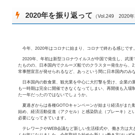
2020年を振り返って
（Vol.249 2020
今年、2020年はコロナに始まり、コロナで終わる感じです
2020年、年初は新型コロナウイルスが中国で発生し、武漢
たものの、日本国内でクルーズ船でのクラスター発生から、
常事態宣言が発せられるなど、あっという間に日本国内のみ
日本国内の飲食業、観光業を中心に大打撃を受け、企業の業
も一時期は完全に開催できなくなってしまい、再開後も入場
た一年だったのではないでしょうか。
夏過ぎからは各種GOTOキャンペーンが始まり経済がまた
始め、経済活動促進（アクセル）と感染防止（ブレーキ）と
必要になってきています。
テレワークやWEB会議など新しい生活様式や、働き方は大
んだ年になりました。今年取組み始めた新しい働き方はいず