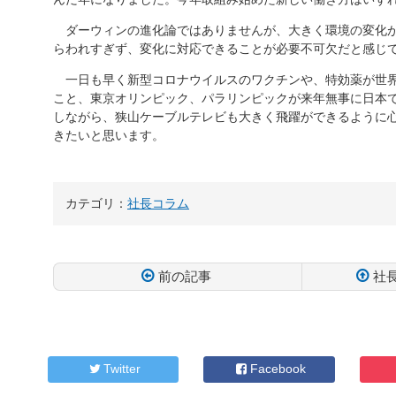
ダーウィンの進化論ではありませんが、大きく環境の変化が
らわれすぎず、変化に対応できることが必要不可欠だと感じ
一日も早く新型コロナウイルスのワクチンや、特効薬が世界
こと、東京オリンピック、パラリンピックが来年無事に日本で
しながら、狭山ケーブルテレビも大きく飛躍ができるように
きたいと思います。
カテゴリ：
社長コラム
前の記事
社
コ
ペ
ン
ー
テ
ジ
ン
の
Twitter
Facebook
ツ
先
本
頭