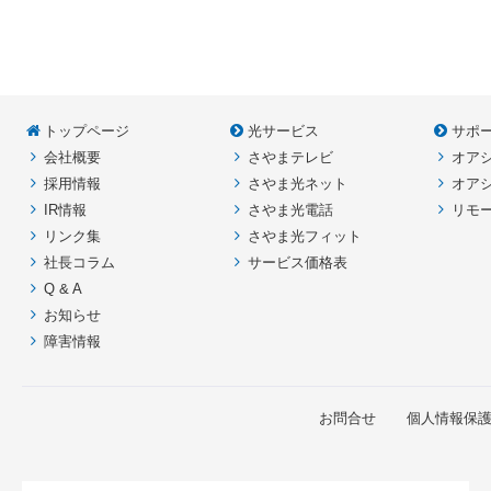
文
へ
の
戻
先
る
頭
へ
トップページ
光サービス
サポ
戻
る
会社概要
さやまテレビ
オア
採用情報
さやま光ネット
オア
IR情報
さやま光電話
リモ
リンク集
さやま光フィット
社長コラム
サービス価格表
Q & A
お知らせ
障害情報
お問合せ
個人情報保