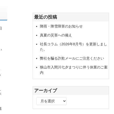
最近の投稿
降雨・降雪障害のお知らせ
日
真夏の災害への備え
社長コラム（2026年8月号）を更新しまし
た。
い
弊社を騙る詐欺メールにご注意ください
狭山市入間川七夕まつりに伴う休業のご案
ト
内
っ
え
アーカイブ
が
ア
ー
進
カ