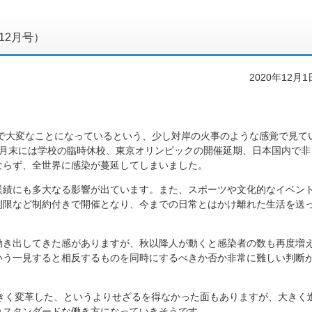
年12月号）
2020年12月1
。
で大変なことになっているという、少し対岸の火事のような感覚で見て
2月末には学校の臨時休校、東京オリンピックの開催延期、日本国内で非
ならず、全世界に感染が蔓延してしまいました。
績にも多大なる影響が出ています。また、スポーツや文化的なイベン
制限など制約付きで開催となり、
今までの日常とはかけ離れた生活を送
動き出してきた感がありますが、秋以降人が動くと感染者の数も再度増
いう一見すると相反するものを同時にするべきか否か非常に難しい判断
きく変革した、というよりせざるを得なかった面もありますが、大きく
れスタンダードな働き方に
なっていきそうです。