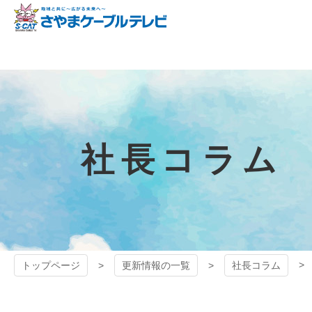
コ
ン
テ
狭山ケーブル
ン
ツ
テレビ
本
文
へ
ス
キ
社長コラム
ッ
プ
トップページ
更新情報の一覧
社長コラム