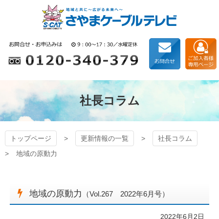
コ
ン
テ
ン
狭山ケーブルテレビ
ツ
本
文
へ
ス
キ
社長コラム
ッ
プ
トップページ
更新情報の一覧
社長コラム
地域の原動力
地域の原動力
（Vol.267 2022年6月号）
2022年6月2日