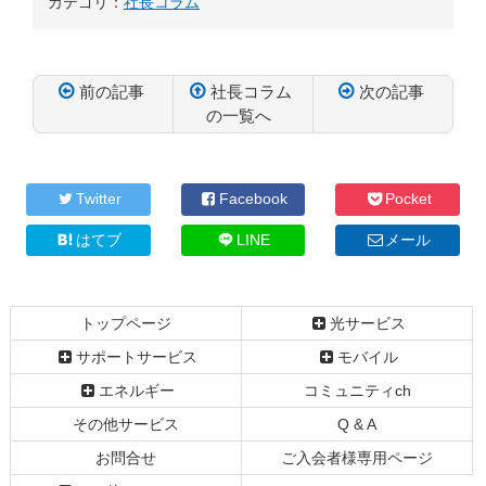
カテゴリ：
社長コラム
前の記事
社長コラム
次の記事
の一覧へ
コ
ペ
ン
ー
テ
ジ
Twitter
Facebook
Pocket
ン
の
ツ
先
はてブ
LINE
メール
本
頭
文
へ
の
戻
トップページ
光サービス
先
る
頭
サポートサービス
モバイル
へ
エネルギー
コミュニティch
戻
る
その他サービス
Q & A
お問合せ
ご入会者様専用ページ