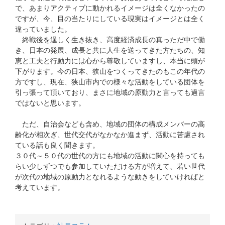
で、あまりアクティブに動かれるイメージは全くなかったの
ですが、今、目の当たりにしている現実はイメージとは全く
違っていました。
終戦後を逞しく生き抜き、高度経済成長の真っただ中で働
き、日本の発展、成長と共に人生を送ってきた方たちの、知
恵と工夫と行動力には心から尊敬していますし、本当に頭が
下がります。今の日本、狭山をつくってきたのもこの年代の
方ですし、現在、狭山市内での様々な活動をしている団体を
引っ張って頂いており、まさに地域の原動力と言っても過言
ではないと思います。
ただ、自治会なども含め、地域の団体の構成メンバーの高
齢化が相次ぎ、世代交代がなかなか進まず、活動に苦慮され
ている話も良く聞きます。
３０代～５０代の世代の方にも地域の活動に関心を持っても
らい少しずつでも参加していただける方が増えて、若い世代
が次代の地域の原動力となれるような動きをしていければと
考えています。