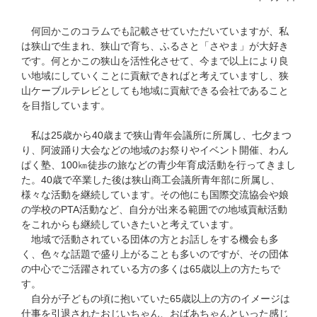
何回かこのコラムでも記載させていただいていますが、私
は狭山で生まれ、狭山で育ち、ふるさと「さやま」が大好き
です。何とかこの狭山を活性化させて、今まで以上により良
い地域にしていくことに貢献できればと考えていますし、狭
山ケーブルテレビとしても地域に貢献できる会社であること
を目指しています。
私は25歳から40歳まで狭山青年会議所に所属し、七夕まつ
り、阿波踊り大会などの地域のお祭りやイベント開催、わん
ぱく塾、100㎞徒歩の旅などの青少年育成活動を行ってきまし
た。40歳で卒業した後は狭山商工会議所青年部に所属し、
様々な活動を継続しています。その他にも国際交流協会や娘
の学校のPTA活動など、自分が出来る範囲での地域貢献活動
をこれからも継続していきたいと考えています。
地域で活動されている団体の方とお話しをする機会も多
く、色々な話題で盛り上がることも多いのですが、その団体
の中心でご活躍されている方の多くは65歳以上の方たちで
す。
自分が子どもの頃に抱いていた65歳以上の方のイメージは
仕事を引退されたおじいちゃん、おばあちゃんといった感じ