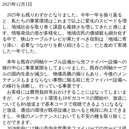
2025年12月1日
2025年も残りわずかとなりました。今年一年を振り返る
と、私たちの事業環境はこれまで以上に変化のスピードを増
し、地域社会を取り巻く課題も複雑さを増してきたと感じま
す。情報発信の形が多様化し、地域住民の価値観も細分化す
る中で、狭山ケーブルテレビが果たすべき役割は「地域に寄
り添い、必要なつながりを創り続けること」だと改めて実感
した一年でした。
本年も既存の同軸ケーブル設備から光ファイバー設備への
移行中心に事業展開をしてまいりました。既存の同軸ケーブ
ルの国内生産が減少し、物価高騰の煽りもあり、今後のメン
テナンスもままならない事態に陥る前に光ファイバー設備へ
の移行を決断し、行っている事業です。
お客様には費用負担等おかけすることにはなってしまいま
すが、インターネット環境も10ギガコースの開始や、放送に
ついてもBS放送まで基本コースで視聴できるようになるな
ど放送、通信の環境が既存設備と比べると格段に向上できま
すし、今後のメンテナンスにおいても不安の種を取り除くこ
とができます。
2028年中には狭山市内全世帯光ファイバーでのサービス提