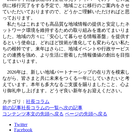
供に移行完了をする予定で、地域ごとに移行のご案内をさせ
ていただいておりますので、どうかご理解いただければと思
っております。
私たちはこれまでも高品質な地域情報の提供と安定したネ
ットワーク環境を維持するための取り組みを進めてまいりま
した。地域の方々に「安心して暮らせる情報基盤」を提供す
るという使命は、どれほど技術が進化しても変わらない私た
ちの根幹です。来年はさらに、地域イベントや行政サービス
との連携を強め、より生活に密着した情報価値の創出を目指
してまいります。
2026年は、新しい地域パートナーシップの在り方を模索し
ながら、皆さまと共に未来をつくる一年にしていきたいと考
えています。本年も多大なるご支援を賜りましたこと、心よ
り御礼申し上げます。どうぞ良い新年をお迎えください。
カテゴリ：
社長コラム
前の記事
社長コラムの一覧へ
次の記事
コンテンツ本文の先頭へ戻る
ページの先頭へ戻る
Twitter
Facebook