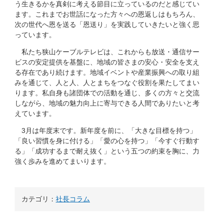
う生きるかを真剣に考える節目に立っているのだと感じてい
ます。これまでお世話になった方々への恩返しはもちろん、
次の世代へ恩を送る「恩送り」を実践していきたいと強く思
っています。
私たち狭山ケーブルテレビは、これからも放送・通信サー
ビスの安定提供を基盤に、地域の皆さまの安心・安全を支え
る存在であり続けます。地域イベントや産業振興への取り組
みを通じて、人と人、人とまちをつなぐ役割を果たしてまい
ります。私自身も諸団体での活動を通じ、多くの方々と交流
しながら、地域の魅力向上に寄与できる人間でありたいと考
えています。
3月は年度末です。新年度を前に、「大きな目標を持つ」
「良い習慣を身に付ける」「愛の心を持つ」「今すぐ行動す
る」「成功するまで耐え抜く」という五つの約束を胸に、力
強く歩みを進めてまいります。
カテゴリ：
社長コラム