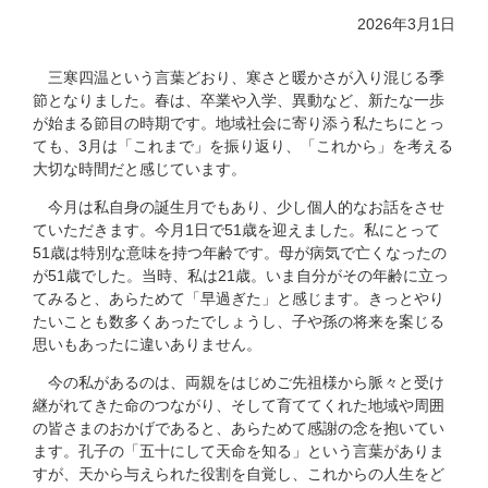
2026年3月1日
三寒四温という言葉どおり、寒さと暖かさが入り混じる季
節となりました。春は、卒業や入学、異動など、新たな一歩
が始まる節目の時期です。地域社会に寄り添う私たちにとっ
ても、3月は「これまで」を振り返り、「これから」を考える
大切な時間だと感じています。
今月は私自身の誕生月でもあり、少し個人的なお話をさせ
ていただきます。今月1日で51歳を迎えました。私にとって
51歳は特別な意味を持つ年齢です。母が病気で亡くなったの
が51歳でした。当時、私は21歳。いま自分がその年齢に立っ
てみると、あらためて「早過ぎた」と感じます。きっとやり
たいことも数多くあったでしょうし、子や孫の将来を案じる
思いもあったに違いありません。
今の私があるのは、両親をはじめご先祖様から脈々と受け
継がれてきた命のつながり、そして育ててくれた地域や周囲
の皆さまのおかげであると、あらためて感謝の念を抱いてい
ます。孔子の「五十にして天命を知る」という言葉がありま
すが、天から与えられた役割を自覚し、これからの人生をど