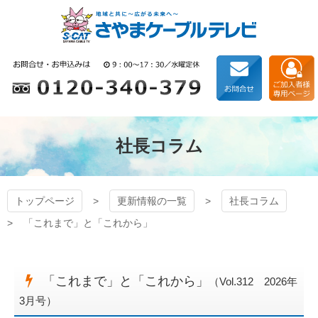
コ
ン
テ
ン
狭山ケーブルテレビ
ツ
本
文
へ
ス
キ
社長コラム
ッ
プ
トップページ
更新情報の一覧
社長コラム
「これまで」と「これから」
「これまで」と「これから」
（Vol.312 2026年
3月号）