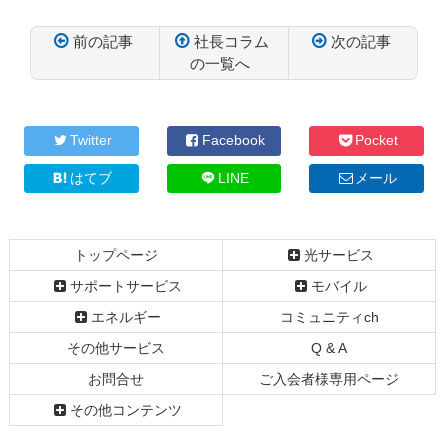
前の記事
社長コラム
次の記事
の一覧へ
コ
ペ
ン
ー
テ
ジ
Twitter
Facebook
Pocket
ン
の
ツ
先
はてブ
LINE
メール
本
頭
文
へ
の
戻
トップページ
光サービス
先
る
頭
サポートサービス
モバイル
へ
エネルギー
コミュニティch
戻
る
その他サービス
Q & A
お問合せ
ご入会者様専用ページ
その他コンテンツ