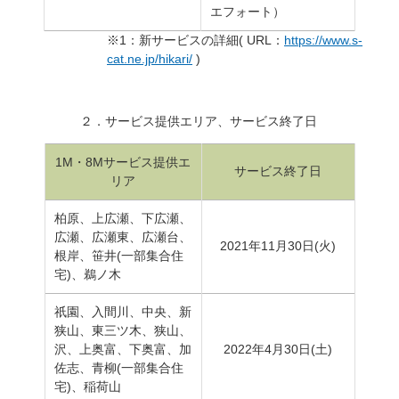
エフォート）
※
1
：新サービスの詳細
( URL
：
https://www.s-
cat.ne.jp/hikari/
)
２．サービス提供エリア、サービス終了日
1M・
8M
サービス提供エ
サービス終了日
リア
柏原、上広瀬、下広瀬、
広瀬、広瀬東、広瀬台、
2021年
11
月
30
日
(
火
)
根岸、笹井
(
一部集合住
宅
)
、鵜ノ木
祇園、入間川、中央、新
狭山、東三ツ木、狭山、
沢、上奥富、下奥富、加
2022年
4
月
30
日
(
土
)
佐志、青柳
(
一部集合住
宅
)
、稲荷山