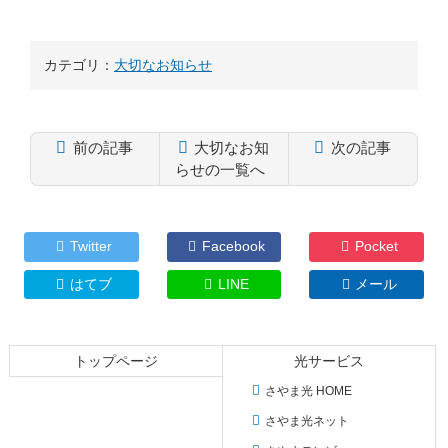
カテゴリ：
大切なお知らせ
前の記事
大切なお知
次の記事
らせの一覧へ
コ
ペ
ン
ー
テ
ジ
Twitter
Facebook
Pocket
ン
の
ツ
先
はてブ
LINE
メール
本
頭
文
へ
の
戻
トップページ
光サービス
先
る
頭
さやま光 HOME
へ
さやま光ネット
戻
る