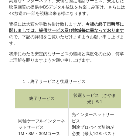
高速なインターネット、安価な固定電話サービス、安定した
映像画質の提供や
BS
デジタル放送をお楽しみ頂け、さらには
4K
放送の一部を視聴出来る様になります。
皆様には大変お手数お掛け致しますが、
今後の終了日時等に
関しましては、提供サービス及び地域毎に異なっております
ので、下記の詳細をご覧いただけますようお願い申し上げま
す。
将来にわたる安定的なサービスの継続と高度化のため、何卒
ご理解を賜りますようお願い申し上げます。
１．終了サービスと後継サービス
後継サービス（さやま
終了サービス
光）※
1
光インターネットサー
同軸ケーブルインターネ
ビス
ットサービス
別途プロバイダ契約が
1M
・
8M
・
30M
コース
必要（最大
1G
※ベスト