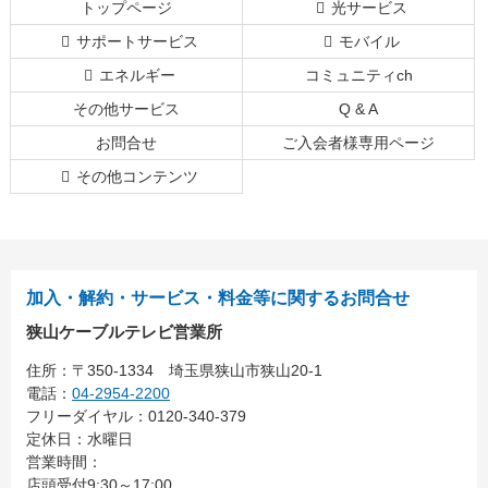
トップページ
光サービス
先
る
頭
サポートサービス
モバイル
へ
エネルギー
コミュニティch
戻
る
その他サービス
Q & A
お問合せ
ご入会者様専用ページ
その他コンテンツ
加入・解約・サービス・料金等に関するお問合せ
狭山ケーブルテレビ営業所
住所：
〒350-1334
埼玉県狭山市狭山20-1
電話：
04-2954-2200
フリーダイヤル：0120-340-379
定休日：水曜日
営業時間：
店頭受付9:30～17:00