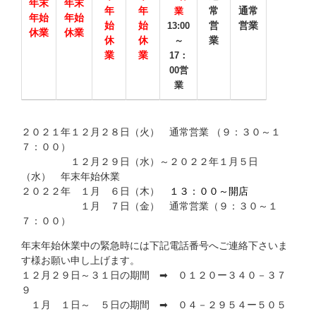
年末
年末
年
年
常
通常
業
年始
年始
始
始
営
営業
13:00
休業
休業
休
休
業
～
業
業
17：
00営
業
２０２１年１２月２８日（火） 通常営業 （９：３０～１
７：００）
１２月２９日（水）～２０２２年１月５日
（水） 年末年始休業
２０２２年 １月 ６日（木）
１３：００～開店
１月 ７日（金） 通常営業（９：３０～１
７：００）
年末年始休業中の緊急時には下記電話番号へご連絡下さいま
す様お願い申し上げます。
１２月２９日～３１日の期間 ➡ ０１２０ー３４０－３７
９
１月 １日～ ５日の期間 ➡ ０４－２９５４ー５０５