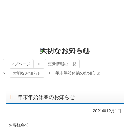
コ
ン
テ
ン
狭山ケーブルテレビ
ツ
本
文
へ
大切なお知らせ
ス
キ
ッ
トップページ
更新情報の一覧
プ
年末年始休業のお知らせ
大切なお知らせ
年末年始休業のお知らせ
2021年12月1日
お客様各位