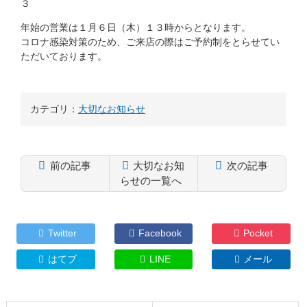
３
年始の営業は１月６日（木）１３時からとなります。
コロナ感染対策のため、ご来店の際はご予約制をとらせてい
ただいております。
カテゴリ：
大切なお知らせ
前の記事
大切なお知
次の記事
らせの一覧へ
コ
ペ
ン
ー
テ
ジ
Twitter
Facebook
Pocket
ン
の
ツ
先
はてブ
LINE
メール
本
頭
文
へ
の
戻