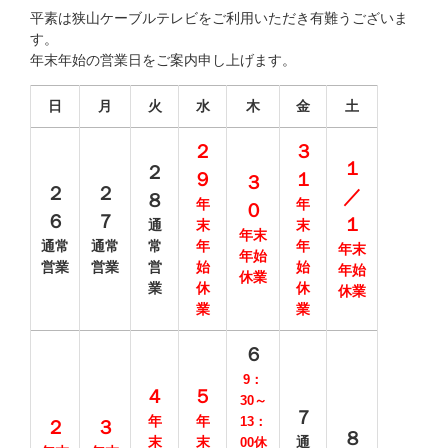
平素は狭山ケーブルテレビをご利用いただき有難うございま
す。
年末年始の営業日をご案内申し上げます。
日
月
火
水
木
金
土
２
３
１
２
９
１
３
２
２
／
８
年
年
０
６
７
１
通
末
末
年末
通常
通常
常
年
年
年末
年始
営業
営業
営
始
始
年始
休業
業
休
休
休業
業
業
６
9：
４
５
30～
７
年
年
13：
２
３
８
末
末
通
00
休