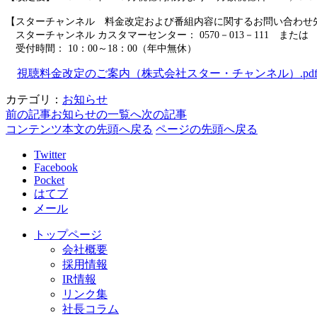
【スターチャンネル 料金改定および番組内容に関するお問い合わせ
スターチャンネル カスタマーセンター： 0570－013－111 または 044-
受付時間： 10：00～18：00（年中無休）
視聴料金改定のご案内（株式会社スター・チャンネル）.pd
カテゴリ：
お知らせ
前の記事
お知らせの一覧へ
次の記事
コンテンツ本文の先頭へ戻る
ページの先頭へ戻る
Twitter
Facebook
Pocket
はてブ
メール
トップページ
会社概要
採用情報
IR情報
リンク集
社長コラム