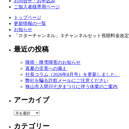
お問合せ・お申込み
ご加入者様専用ページ
トップページ
更新情報の一覧
お知らせ
「スターチャンネル」３チャンネルセット視聴料金改定
最近の投稿
降雨・降雪障害のお知らせ
真夏の災害への備え
社長コラム（2026年8月号）を更新しました。
弊社を騙る詐欺メールにご注意ください
狭山市入間川七夕まつりに伴う休業のご案内
アーカイブ
ア
ー
カテゴリー
カ