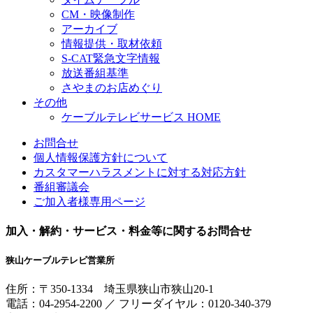
CM・映像制作
アーカイブ
情報提供・取材依頼
S-CAT緊急文字情報
放送番組基準
さやまのお店めぐり
その他
ケーブルテレビサービス HOME
お問合せ
個人情報保護方針について
カスタマーハラスメントに対する対応方針
番組審議会
ご加入者様専用ページ
加入・解約・サービス・料金等に関するお問合せ
狭山ケーブルテレビ営業所
住所：
〒350-1334
埼玉県狭山市狭山20-1
電話：
04-2954-2200
／
フリーダイヤル：0120-340-379