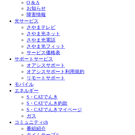
Q & A
お知らせ
障害情報
光サービス
さやまテレビ
さやま光ネット
さやま光電話
さやま光フィット
サービス価格表
サポートサービス
オアシスサポート
オアシスサポート利用規約
リモートサポート
モバイル
エネルギー
S・CATでんき
S・CATでんき約款
S・CATでんきマイページ
ガス
コミュニティch
番組紹介
タイムテーブル