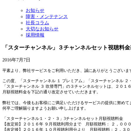
イ
ブ
お知らせ
障害・メンテナンス
社長コラム
大切なお知らせ
採用情報
「スターチャンネル」３チャンネルセット視聴料金
2016年7月7日
平素より、弊社サービスをご利用いただき、誠にありがとうございま
この度、「スターチャンネル １ プレミアム」「スターチャンネル ２
「スターチャンネル ３ 吹替専門」の
３チャンネルセットは、２０１
月額視聴料金を下記の通り改定させていただきます。
弊社では、今後もお客様にご満足いただけるサービスの提供に努めて
何卒ご理解賜りますようお願い申し上げます。
「スターチャンネル１・２・３」3チャンネルセット月額視聴料金
【改定前】２０１６年 ９月視聴利用分まで 月額視聴料： ２，００
【改定後】２０１６年 １０月視聴利用分より 月額視聴料：２，３０